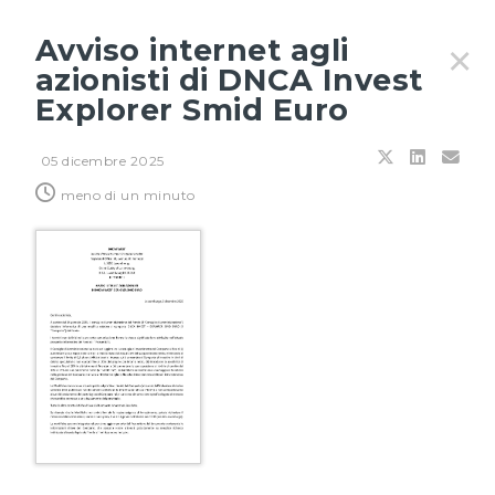
Avviso internet agli
✕
azionisti di DNCA Invest
Explorer Smid Euro
Filtri
05 dicembre 2025
meno di un minuto
24 LUGLIO 2026
Energia: i guardiani dello stretto