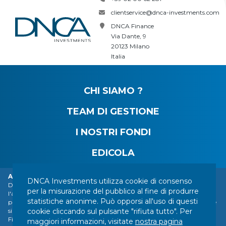
clientservice@dnca-investments.com
DNCA Finance
Via Dante, 9
20123 Milano
Italia
CHI SIAMO ?
TEAM DI GESTIONE
I NOSTRI FONDI
EDICOLA
Allarme: furto d'identità della DNCA Finance.
DNCA Investments utilizza cookie di consenso
DNCA Finance, un'affiliata di Natixis Investment Managers, richiama
CONTATTI
MENZIONI LEGALI
INFORMAZIONI LEGALI
per la misurazione del pubblico al fine di produrre
l'attenzione del pubblico sull'impersonificazione di DNCA Finance da
statistiche anonime. Può opporsi all'uso di questi
parte di varie persone o società con sede all'estero, tra cui una società che
I VOSTRI DATI PERSONALI
MAPPA DEL SITO
cookie cliccando sul pulsante "rifiuta tutto". Per
si presenta come una società di servizi finanziari chiamata "Influx
GESTIONE DEI COOKIE
Finance". Queste persone e società fanno fraudolentemente riferimento
maggiori informazioni, visitate
nostra pagina