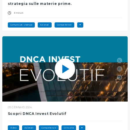
strategia sulle materie prime.
3 minuti
Comunicati stampa
Azionari
Competenze
09 GENNAIO 2024
Scopri DNCA Invest Evolutif
Video
Azionari
Competenze
Crescita