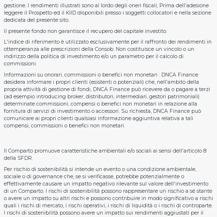
gestione. I rendimenti illustrati sono al lordo degli oneri fiscali; Prima dell'adesione
leggere il Prospetto ed il KIID disponibili presso i soggetti collocatori e nella sezione
dedicata del presente sito.
Il presente fondo non garantisce il recupero del capitale investito.
L'indice di riferimento è utilizzato esclusivamente per il raffronto dei rendimenti in
ottemperanza alle prescrizioni della Consob. Non costituisce un vincolo o un
indirizzo della politica di investimento e/o un parametro per il calcolo di
commissioni.
Informazioni su onorari, commissioni o benefici non monetari : DNCA Finance
desidera informare i propri clienti (esistenti o potenziali) che, nell'ambito della
propria attività di gestione di fondi, DNCA Finance può ricevere da o pagare a terzi
(ad esempio introducing broker, distributori, intermediari, gestori patrimoniali)
determinate commissioni, compensi o benefici non monetari in relazione alla
fornitura di servizi di investimento o accessori. Su richiesta, DNCA Finance può
comunicare ai propri clienti qualsiasi informazione aggiuntiva relativa a tali
compensi, commissioni o benefici non monetari.
Il Comparto promuove caratteristiche ambientali e/o sociali ai sensi dell'articolo 8
della SFDR.
Per rischio di sostenibilità si intende un evento o una condizione ambientale,
sociale o di governance che, se si verificasse, potrebbe potenzialmente o
effettivamente causare un impatto negativo rilevante sul valore dell'investimento
di un Comparto. I rischi di sostenibilità possono rappresentare un rischio a sé stante
o avere un impatto su altri rischi e possono contribuire in modo significativo a rischi
quali i rischi di mercato, i rischi operativi, i rischi di liquidità o i rischi di controparte.
I rischi di sostenibilità possono avere un impatto sui rendimenti aggiustati per il