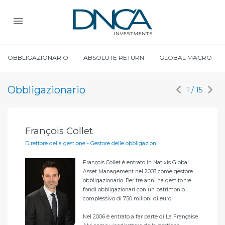
OBBLIGAZIONARIO
ABSOLUTE RETURN
GLOBAL MACRO
Obbligazionario
1
/ 15
François Collet
Pa
Direttore della gestione - Gestore delle obbligazioni
Ges
François Collet è entrato in Natixis Global
Asset Management nel 2003 come gestore
SSEC
obbligazionario. Per tre anni ha gestito tre
fondi obbligazionari con un patrimonio
complessivo di 750 milioni di euro.
me
Nel 2006 è entrato a far parte di La Française