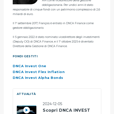
AM come vicedirettore della gestione
m
obbligazionaria. Per undici anni è stato
.
responsabile di cinque fondi con un patrimonio complessivo di 2,6
più 
miliardi di euro.
City
sso
obal
Il 1º settembre 2017, François è entrato in DNCA Finance come
Il 
gestore obbligazionario.
FO
Il 5 gennaio 2022 è stato nominato vicedirettore degli investimenti
(Deputy CIO) di DNCA Finance, e il 1º ottobre 2025 è diventato
DN
Direttore della Gestione di DNCA Finance.
DN
FONDI GESTITI
DNCA Invest One
DNCA Invest Flex Inflation
DNCA Invest Alpha Bonds
ATTUALITÀ
2024-12-05
Scopri DNCA INVEST