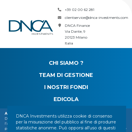
+39 02 00 62 281
clientservice@dnca-investments.com
DNCA Finance
Via Dante, 9
20123 Milano
Italia
CHI SIAMO ?
TEAM DI GESTIONE
I NOSTRI FONDI
EDICOLA
Allarme: furto d'identità della DNCA Finance.
DNCA Investments utilizza cookie di consenso
DNCA Finance, un'affiliata di Natixis Investment Managers, richiama
CONTATTI
MENZIONI LEGALI
INFORMAZIONI LEGALI
per la misurazione del pubblico al fine di produrre
l'attenzione del pubblico sull'impersonificazione di DNCA Finance da
statistiche anonime. Può opporsi all'uso di questi
parte di varie persone o società con sede all'estero, tra cui una società che
I VOSTRI DATI PERSONALI
MAPPA DEL SITO