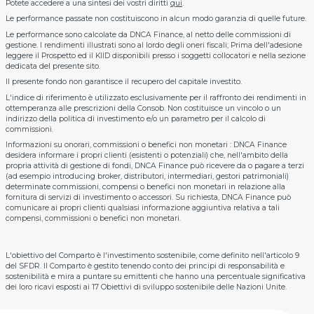
Potete accedere a una sintesi dei vostri diritti
qui
.
Le performance passate non costituiscono in alcun modo garanzia di quelle future.
Le performance sono calcolate da DNCA Finance, al netto delle commissioni di
gestione. I rendimenti illustrati sono al lordo degli oneri fiscali; Prima dell'adesione
leggere il Prospetto ed il KIID disponibili presso i soggetti collocatori e nella sezione
dedicata del presente sito.
Il presente fondo non garantisce il recupero del capitale investito.
L'indice di riferimento è utilizzato esclusivamente per il raffronto dei rendimenti in
ottemperanza alle prescrizioni della Consob. Non costituisce un vincolo o un
indirizzo della politica di investimento e/o un parametro per il calcolo di
commissioni.
Informazioni su onorari, commissioni o benefici non monetari : DNCA Finance
desidera informare i propri clienti (esistenti o potenziali) che, nell'ambito della
propria attività di gestione di fondi, DNCA Finance può ricevere da o pagare a terzi
(ad esempio introducing broker, distributori, intermediari, gestori patrimoniali)
determinate commissioni, compensi o benefici non monetari in relazione alla
fornitura di servizi di investimento o accessori. Su richiesta, DNCA Finance può
comunicare ai propri clienti qualsiasi informazione aggiuntiva relativa a tali
compensi, commissioni o benefici non monetari.
L'obiettivo del Comparto è l'investimento sostenibile, come definito nell'articolo 9
del SFDR. Il Comparto è gestito tenendo conto dei principi di responsabilità e
sostenibilità e mira a puntare su emittenti che hanno una percentuale significativa
dei loro ricavi esposti ai 17 Obiettivi di sviluppo sostenibile delle Nazioni Unite.