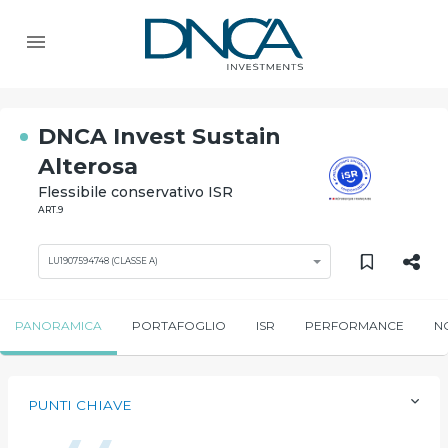
DNCA Invest Sustain
Alterosa
Flessibile conservativo ISR
ART.9
LU1907594748 (CLASSE A)
PANORAMICA
PORTAFOGLIO
ISR
PERFORMANCE
N
PUNTI CHIAVE