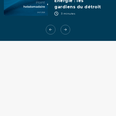
Energie : les
gardiens du détroit
3 minutes
+33 (0)1 58 62 55 00
dnca@dnca-investments.com
DNCA Finance
19, place Vendôme
75001 Paris
France
QUI SOMMES-NOUS ?
NOTRE ÉQUIPE