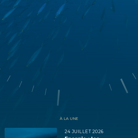
DNCA FINANCE conseille à toute personne
intéressée de s'assurer préalablement qu'elle
est juridiquement autorisée à souscrire des
produits et/ou des services présentés sur le
site. Aucun des produits ou services présentés
ici ne sera fourni à une personne si la loi de son
pays d'origine, ou de tout autre pays qui la
concernerait, l'interdit. Le lecteur du présent
message est prié de s´assurer qu´il est
juridiquement autorisé à se connecter au
présent site dans le pays à partir duquel la
connexion est établie.
En poursuivant votre navigation sur notre site
internet, vous acceptez que des cookies soient
placés sur votre terminal. Ces cookies sont
utilisés pour faciliter votre navigation et
permettre l'élaboration de statistiques.
Vous
pouvez vous opposer au dépôt de ces cookies
en cliquant
ici
.
À LA UNE
24 JUILLET 2026