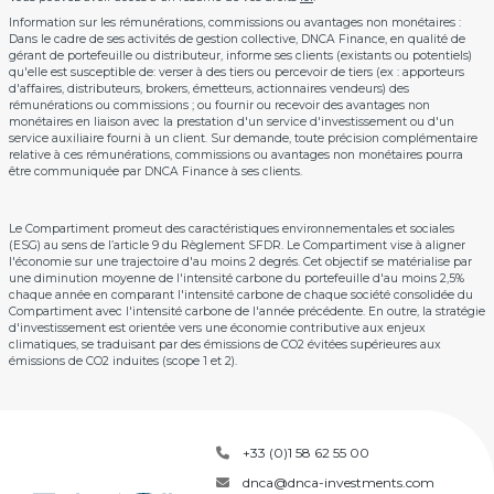
Information sur les rémunérations, commissions ou avantages non monétaires :
Dans le cadre de ses activités de gestion collective, DNCA Finance, en qualité de
gérant de portefeuille ou distributeur, informe ses clients (existants ou potentiels)
qu'elle est susceptible de: verser à des tiers ou percevoir de tiers (ex : apporteurs
d'affaires, distributeurs, brokers, émetteurs, actionnaires vendeurs) des
rémunérations ou commissions ; ou fournir ou recevoir des avantages non
monétaires en liaison avec la prestation d'un service d'investissement ou d'un
service auxiliaire fourni à un client. Sur demande, toute précision complémentaire
relative à ces rémunérations, commissions ou avantages non monétaires pourra
être communiquée par DNCA Finance à ses clients.
Le Compartiment promeut des caractéristiques environnementales et sociales
(ESG) au sens de l’article 9 du Règlement SFDR. Le Compartiment vise à aligner
l'économie sur une trajectoire d'au moins 2 degrés. Cet objectif se matérialise par
une diminution moyenne de l'intensité carbone du portefeuille d'au moins 2,5%
chaque année en comparant l'intensité carbone de chaque société consolidée du
Compartiment avec l'intensité carbone de l'année précédente. En outre, la stratégie
d'investissement est orientée vers une économie contributive aux enjeux
climatiques, se traduisant par des émissions de CO2 évitées supérieures aux
émissions de CO2 induites (scope 1 et 2).
+33 (0)1 58 62 55 00
dnca@dnca-investments.com