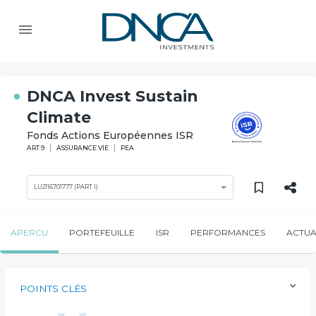
DNCA Invest Sustain
Climate
Fonds Actions Européennes ISR
ART.9
ASSURANCE VIE
PEA
LU2116701777 (PART I)
APERCU
PORTEFEUILLE
ISR
PERFORMANCES
ACTUA
POINTS CLÉS