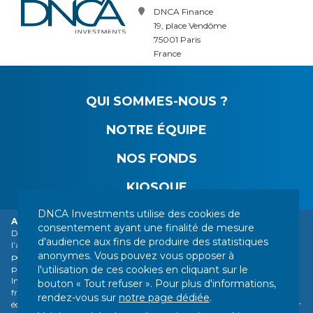
DNCA Finance
19, place Vendôme
75001 Paris
France
QUI SOMMES-NOUS ?
NOTRE ÉQUIPE
NOS FONDS
KIOSQUE
DNCA Investments utilise des cookies de
Alerte vigilance : usurpation d’identité de DNCA Finance.
consentement ayant une finalité de mesure
DNCA Finance, société affiliée de Natixis Investment Managers, attire
VOS CONTACTS
CARRIÈRES
MENTIONS LÉGALES
d'audience aux fins de produire des statistiques
l’attention du public sur l’usurpation de son identité par différentes
anonymes. Vous pouvez vous opposer à
INFORMATIONS RÉGLEMENTAIRES
personnes ou sociétés basées à l’étranger, parmi lesquelles une société se
l'utilisation de ces cookies en cliquant sur le
présentant comme une entreprise de services financiers s’intitulant «
VOS DONNÉES PERSONNELLES
PLAN DU SITE
Influx Finance ». Ces personnes et sociétés font référence de manière
bouton « Tout refuser ». Pour plus d'informations,
frauduleuse au nom de DNCA Finance ou DNCA Investments dans les
GESTION DES COOKIES
rendez-vous sur
notre page dédiée
.
échanges qu’elles peuvent avoir avec des particuliers pour recommander