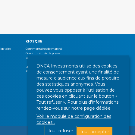
KIOSQUE
igataire
Commentaires de marché
Communiqués de presse
Expertises
Interview
DNCA Investments utilise des cookies
Lettres de gestion
de consentement ayant une finalité de
Publications
mesure d'audience aux fins de produire
des statistiques anonymes. Vous
pouvez vous opposer à l'utilisation de
ces cookies en cliquant sur le bouton «
Tout refuser ». Pour plus d'informations,
rendez-vous sur
notre page dédiée
.
Voir le module de configuration des
cookies
...
Tout refuser
Tout accepter
En savoir plus
U SITE
GESTION DES COOKIES
NOUS SUIVRE :