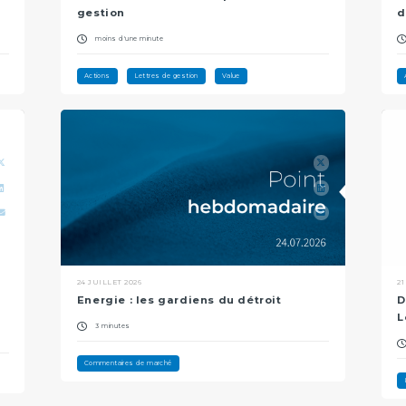
gestion
d
moins d'une minute
Actions
Lettres de gestion
Value
24 JUILLET 2026
21
Energie : les gardiens du détroit
D
L
3 minutes
Commentaires de marché