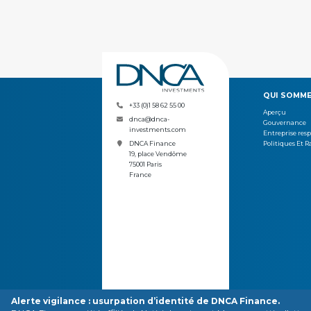
QUI SOMME
+33 (0)1 58 62 55 00
Aperçu
dnca@dnca-
Gouvernance
investments.com
Entreprise res
Politiques Et R
DNCA Finance
19, place Vendôme
75001 Paris
France
Alerte vigilance : usurpation d’identité de DNCA Finance.
VOS CONTACTS
CA