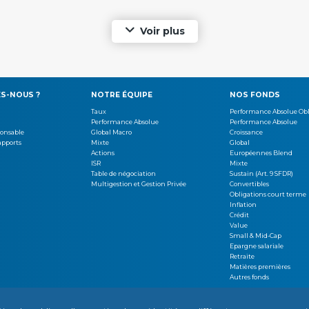
Voir plus
S-NOUS ?
NOTRE ÉQUIPE
NOS FONDS
Taux
Performance Absolue Obl
Performance Absolue
Performance Absolue
ponsable
Global Macro
Croissance
apports
Mixte
Global
Actions
Européennes Blend
ISR
Mixte
Table de négociation
Sustain (Art. 9 SFDR)
Multigestion et Gestion Privée
Convertibles
Obligations court terme
Inflation
Crédit
Value
Small & Mid-Cap
Epargne salariale
Retraite
Matières premières
Autres fonds
RRIÈRES
MENTIONS LÉGALES
INFORMATIONS RÉGLEMENTAIRES
VOS DONNÉES PERSONNELLES
PLAN D