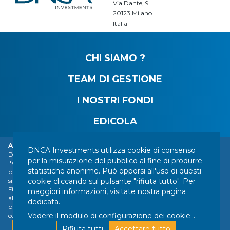
Via Dante, 9
20123 Milano
Italia
CHI SIAMO ?
TEAM DI GESTIONE
I NOSTRI FONDI
EDICOLA
Allarme: furto d'identità della DNCA Finance.
DNCA Investments utilizza cookie di consenso
DNCA Finance, un'affiliata di Natixis Investment Managers, richiama
CONTATTI
MENZIONI LEGALI
INFORMAZIONI LEGALI
per la misurazione del pubblico al fine di produrre
l'attenzione del pubblico sull'impersonificazione di DNCA Finance da
statistiche anonime. Può opporsi all'uso di questi
parte di varie persone o società con sede all'estero, tra cui una società che
I VOSTRI DATI PERSONALI
MAPPA DEL SITO
cookie cliccando sul pulsante "rifiuta tutto". Per
si presenta come una società di servizi finanziari chiamata "Influx
GESTIONE DEI COOKIE
Finance". Queste persone e società fanno fraudolentemente riferimento
maggiori informazioni, visitate
nostra pagina
al nome di DNCA Finance o DNCA Investments nei loro rapporti con i
SEGUICI :
dedicata
.
privati per raccomandare investimenti di vario tipo (bitcoin, oro, azioni,
Vedere il modulo di configurazione dei cookie
...
ecc.).
Progettato da DNCA Finance | Realizzato
Maggiori informazioni
Rifiuta tutti
Accettare tutto