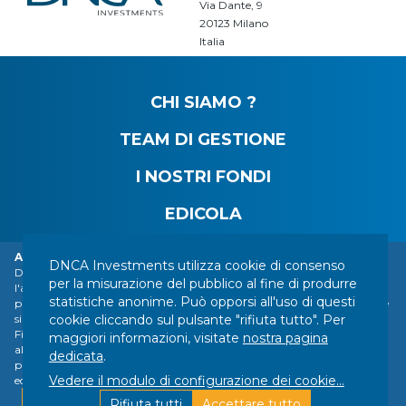
Via Dante, 9
20123 Milano
Italia
CHI SIAMO ?
TEAM DI GESTIONE
I NOSTRI FONDI
EDICOLA
Allarme: furto d'identità della DNCA Finance.
DNCA Investments utilizza cookie di consenso
DNCA Finance, un'affiliata di Natixis Investment Managers, richiama
CONTATTI
MENZIONI LEGALI
INFORMAZIONI LEGALI
per la misurazione del pubblico al fine di produrre
l'attenzione del pubblico sull'impersonificazione di DNCA Finance da
statistiche anonime. Può opporsi all'uso di questi
parte di varie persone o società con sede all'estero, tra cui una società che
I VOSTRI DATI PERSONALI
MAPPA DEL SITO
cookie cliccando sul pulsante "rifiuta tutto". Per
si presenta come una società di servizi finanziari chiamata "Influx
GESTIONE DEI COOKIE
Finance". Queste persone e società fanno fraudolentemente riferimento
maggiori informazioni, visitate
nostra pagina
al nome di DNCA Finance o DNCA Investments nei loro rapporti con i
SEGUICI :
dedicata
.
privati per raccomandare investimenti di vario tipo (bitcoin, oro, azioni,
Vedere il modulo di configurazione dei cookie
...
ecc.).
Progettato da DNCA Finance | Realizzato
Maggiori informazioni
Rifiuta tutti
Accettare tutto