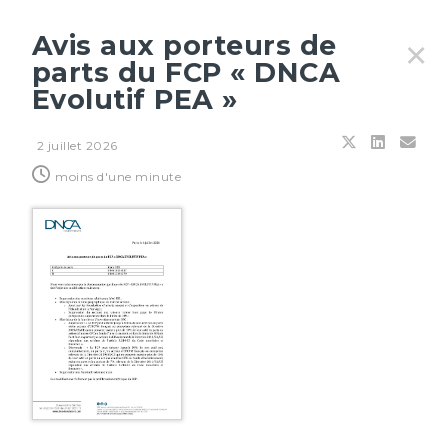
Avis aux porteurs de
✕
parts du FCP « DNCA
Evolutif PEA »
Filtres
2 juillet 2026
moins d'une minute
3 AOÛT 2026
DNCA Invest SRI Euro Quality - Lettre de gestion