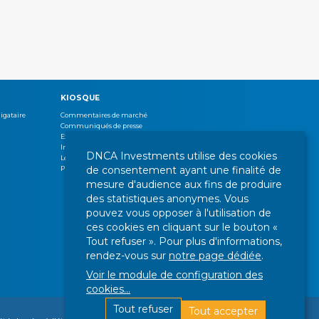
KIOSQUE
igataire
Commentaires de marché
Communiqués de presse
Expertises
Interview
DNCA Investments utilise des cookies
Lettres de gestion
de consentement ayant une finalité de
Publications
mesure d'audience aux fins de produire
des statistiques anonymes. Vous
pouvez vous opposer à l'utilisation de
ces cookies en cliquant sur le bouton «
Tout refuser ». Pour plus d'informations,
rendez-vous sur
notre page dédiée
.
Voir le module de configuration des
cookies
...
Tout refuser
Tout accepter
En savoir plus
U SITE
GESTION DES COOKIES
NOUS SUIVRE :