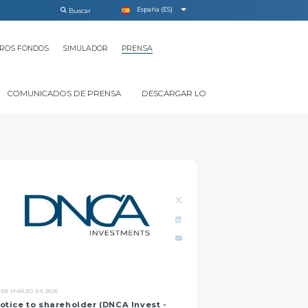
España (ES)
ROS FONDOS
SIMULADOR
PRENSA
COMUNICADOS DE PRENSA
DESCARGAR LOS DOCUMENTOS
GL
 DE MARZO DE 2026
otice to shareholder (DNCA Invest -