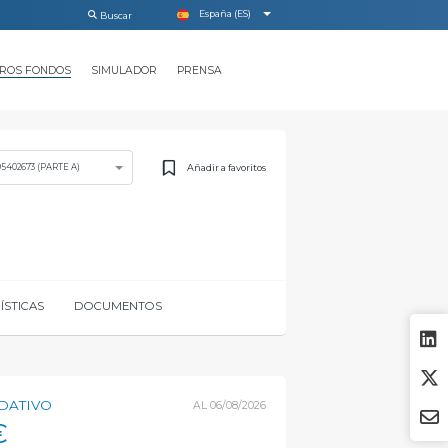
España (ES)
ROS FONDOS
SIMULADOR
PRENSA
Añadir a favoritos
5402673 (PARTE A)
ÍSTICAS
DOCUMENTOS
IDATIVO
AL
06/08/2026
€