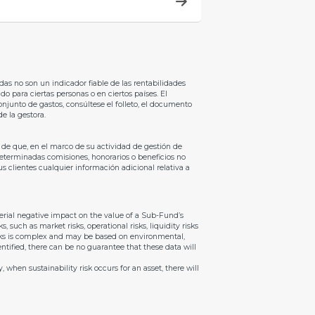
as no son un indicador fiable de las rentabilidades
do para ciertas personas o en ciertos países. El
onjunto de gastos, consúltese el folleto, el documento
e la gestora.
 de que, en el marco de su actividad de gestión de
 determinadas comisiones, honorarios o beneficios no
s clientes cualquier información adicional relativa a
aterial negative impact on the value of a Sub-Fund’s
, such as market risks, operational risks, liquidity risks
risks is complex and may be based on environmental,
ntified, there can be no guarantee that these data will
 when sustainability risk occurs for an asset, there will