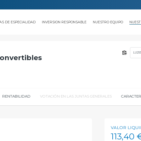
AS DE ESPECIALIDAD
INVERSION RESPONSABLE
NUESTRO EQUIPO
NUEST
LU259
onvertibles
RENTABILIDAD
VOTACIÓN EN LAS JUNTAS GENERALES
CARACTER
VALOR LIQU
113,40 