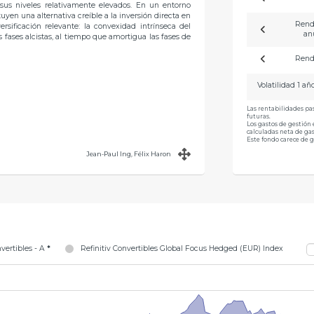
 sus niveles relativamente elevados. En un entorno
tuyen una alternativa creíble a la inversión directa en
Rend
sificación relevante: la convexidad intrínseca del
an
 fases alcistas, al tiempo que amortigua las fases de
Rend
Volatilidad 1 añ
Las rentabilidades pas
futuras.
Los gastos de gestión 
calculadas neta de g
Este fondo carece de g
Jean-Paul Ing, Félix Haron
vertibles - A
*
Refinitiv Convertibles Global Focus Hedged (EUR) Index