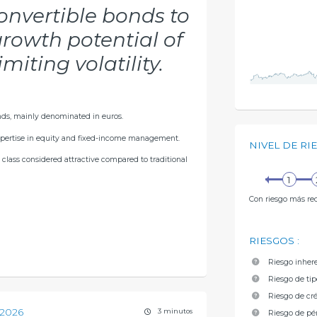
convertible bonds to
growth potential of
imiting volatility.
nds, mainly denominated in euros.
pertise in equity and fixed-income management.
NIVEL DE RI
class considered attractive compared to traditional
Con riesgo más re
RIESGOS
:
Riesgo inhere
Riesgo de tip
Riesgo de cr
 2026
3 minutos
Riesgo de pé