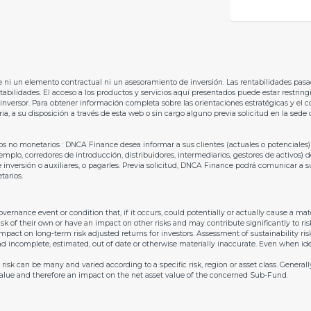
ni un elemento contractual ni un asesoramiento de inversión. Las rentabilidades pasad
tabilidades. El acceso a los productos y servicios aquí presentados puede estar restringi
 inversor. Para obtener información completa sobre las orientaciones estratégicas y el c
 a su disposición a través de esta web o sin cargo alguno previa solicitud en la sede d
os no monetarios : DNCA Finance desea informar a sus clientes (actuales o potenciales)
mplo, corredores de introducción, distribuidores, intermediarios, gestores de activos)
 inversión o auxiliares, o pagarles. Previa solicitud, DNCA Finance podrá comunicar a su
tarios.
overnance event or condition that, if it occurs, could potentially or actually cause a m
isk of their own or have an impact on other risks and may contribute significantly to risks
 impact on long-term risk adjusted returns for investors. Assessment of sustainability 
and incomplete, estimated, out of date or otherwise materially inaccurate. Even when ide
sk can be many and varied according to a specific risk, region or asset class. Generally,
s value and therefore an impact on the net asset value of the concerned Sub-Fund.