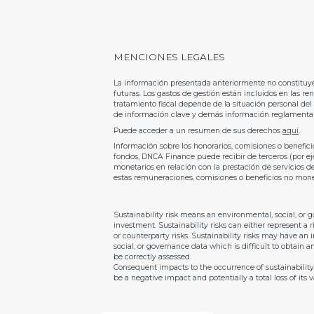
MENCIONES LEGALES
La información presentada anteriormente no constituye 
futuras. Los gastos de gestión están incluidos en las ren
tratamiento fiscal depende de la situación personal del
de información clave y demás información reglamentaria,
Puede acceder a un resumen de sus derechos
aquí
.
Información sobre los honorarios, comisiones o benefici
fondos, DNCA Finance puede recibir de terceros (por eje
monetarios en relación con la prestación de servicios de
estas remuneraciones, comisiones o beneficios no mone
Sustainability risk means an environmental, social, or g
investment. Sustainability risks can either represent a r
or counterparty risks. Sustainability risks may have an
social, or governance data which is difficult to obtain 
be correctly assessed.
Consequent impacts to the occurrence of sustainability ri
be a negative impact and potentially a total loss of it