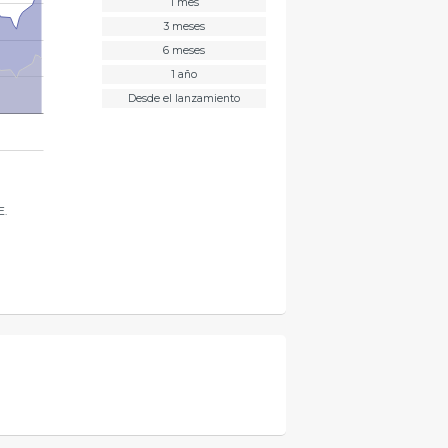
1 mes
3 meses
6 meses
1 año
Desde el lanzamiento
E.