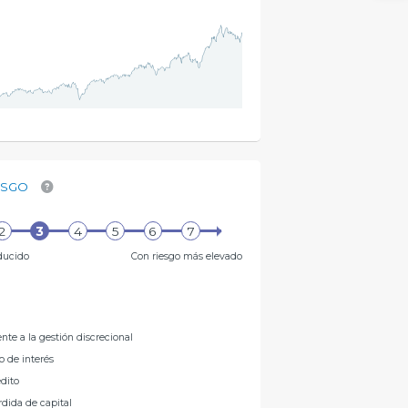
ESGO
ducido
Con riesgo más elevado
nte a la gestión discrecional
o de interés
édito
rdida de capital