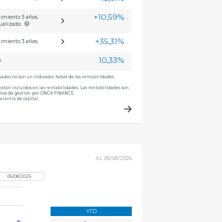
+10,59%
imiento 3 años
ualizado
+35,31%
imiento 3 años
10,33%
o
adas no son un indicador fiable de las rentabilidades
están incluidos en las rentabilidades. Las rentabilidades son
astos de gestión por DNCA FINANCE.
arantía de capital.
AL
06/08/2026
YTD