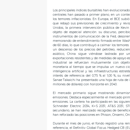
Los principales índices bursátiles han evolucionad
centrales han pasado a primer plano, en un contex
los temores inflacionistas. En Europa, el BCE subió
que rebajó sus previsiones de crecimiento y revis
Unidos, la primera intervención pública de Kevi
objeto de especial atención: su discurso, percib
instrumentos de comunicación de la Fed, desorien
memorando de entendimiento firmado entre Washi
de 60 días, lo que contribuyó a calmar los temores
un descenso de los precios del petróleo, reduciend
asiático, China sigue viéndose lastrada por
exportaciones resistentes y de medidas de apoyo espe
industrial se refuerzan mutuamente con objetiv
monetaria al tiempo que se impulsa un nuevo cicl
inteligencia artificial y las infraestructuras estr
interés de referencia del 0,75 % al 1,00 %, su ni
Sanae Takaichi ha presentado una hoja de ruta de i
millones de dólares) con horizonte en 2040.
El mercado primario sigue mostrando dinamis
emisiones. Destaca especialmente el mercado prim
emisiones. La cartera ha participado en las siguie
Schneider Electric 2034, K+S 2031, AT&S 2031, S
secundario, se han realizado recogidas de benefici
han reforzado las posiciones en Phison, Onsemi, On
Durante el mes de junio, el fondo registró una ren
referencia, el Refinitiv Global Focus Hedged CB (EU