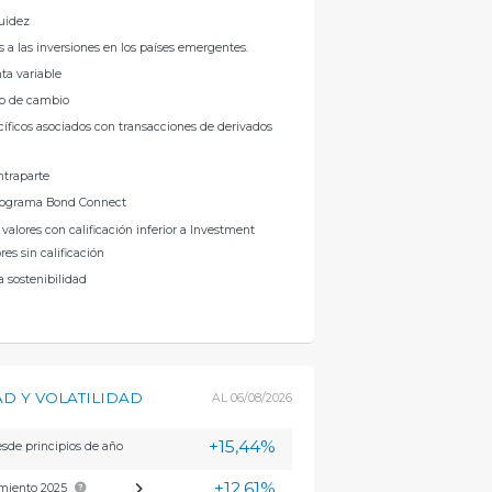
quidez
s a las inversiones en los países emergentes.
ta variable
po de cambio
cíficos asociados con transacciones de derivados
ntraparte
programa Bond Connect
 valores con calificación inferior a Investment
res sin calificación
a sostenibilidad
D Y VOLATILIDAD
AL
06/08/2026
+15,44%
sde principios de año
+12,61%
miento 2025