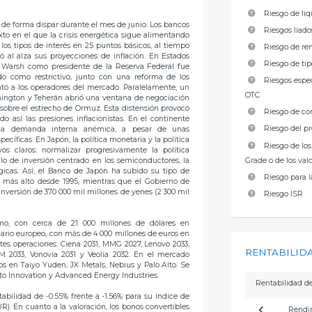
Riesgo de li
o de forma dispar durante el mes de junio. Los bancos
Riesgos liado
to en el que la crisis energética sigue alimentando
 los tipos de interés en 25 puntos básicos, al tiempo
Riesgo de ren
ó al alza sus proyecciones de inflación. En Estados
Riesgo de ti
n Warsh como presidente de la Reserva Federal fue
ido como restrictivo, junto con una reforma de los
Riesgos espe
tó a los operadores del mercado. Paralelamente, un
OTC
ngton y Teherán abrió una ventana de negociación
 sobre el estrecho de Ormuz. Esta distensión provocó
Riesgo de co
o así las presiones inflacionistas. En el continente
Riesgo del 
 una demanda interna anémica, a pesar de unas
cíficas. En Japón, la política monetaria y la política
Riesgo de los
os claros: normalizar progresivamente la política
Grade o de los valo
o de inversión centrado en los semiconductores, la
atégicas. Así, el Banco de Japón ha subido su tipo de
Riesgo para l
vel más alto desde 1995, mientras que el Gobierno de
nversión de 370 000 mil millones de yenes (2 300 mil
Riesgo ISR
mo, con cerca de 21 000 millones de dólares en
ario europeo, con más de 4 000 millones de euros en
ntes operaciones: Ciena 2031, MMG 2027, Lenovo 2033,
RENTABILIDA
TM 2033, Vonovia 2031 y Veolia 2032. En el mercado
os en Taiyo Yuden, JX Metals, Nebius y Palo Alto. Se
to Innovation y Advanced Energy Industries.
Rentabilidad de
tabilidad de -0.55% frente a -1.56% para su índice de
R). En cuanto a la valoración, los bonos convertibles
Rendi