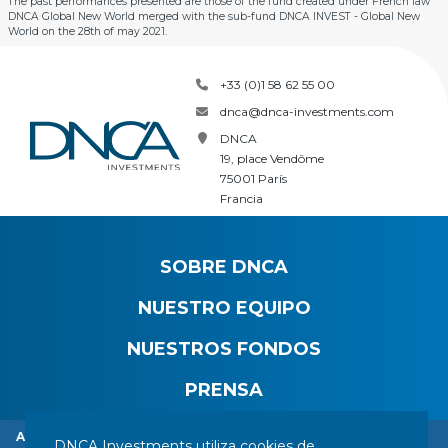
The past performances presented are those of the fund created under French law
DNCA Global New World merged with the sub-fund DNCA INVEST - Global New
World on the 28th of may 2021.
+33 (0)1 58 62 55 00
dnca@dnca-investments.com
DNCA
19, place Vendôme
75001 París
Francia
SOBRE DNCA
NUESTRO EQUIPO
NUESTROS FONDOS
PRENSA
Alerta: Robo de identidad de DNCA Finance.
DNCA Investments utiliza cookies de