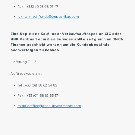
Fax : +352 (0)26 96 97 47
lux_ta_med_funds@bnpparibas.com
Eine Kopie des Kauf- oder Verkaufsauftrages an CIC oder
BNP Paribas Securities Services sollte zeitgleich an DNCA
Finance geschickt werden um die Kundenbestände
nachverfolgen zu können.
Lieferung T + 2
Auftragskopie an :
Tel : +33 (0)1 58 62 54 85
Fax : +33 (0)1 58 62 55 17
middleoffice@dnca-investments.com