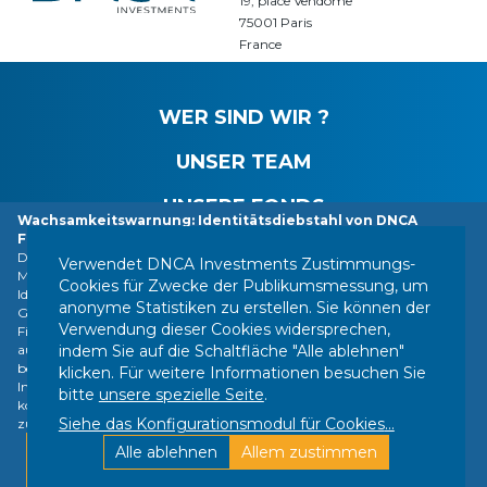
19, place Vendôme
75001 Paris
France
WER SIND WIR ?
UNSER TEAM
UNSERE FONDS
Wachsamkeitswarnung: Identitätsdiebstahl von DNCA
Finance.
NEUIGKEITEN
DNCA Finance, eine Tochtergesellschaft von Natixis Investment
Verwendet DNCA Investments Zustimmungs-
Managers, macht die Öffentlichkeit darauf aufmerksam, dass ihre
Cookies für Zwecke der Publikumsmessung, um
Identität von verschiedenen im Ausland ansässigen Personen oder
anonyme Statistiken zu erstellen. Sie können der
Gesellschaften missbraucht wird, darunter eine Gesellschaft, die sich als
Verwendung dieser Cookies widersprechen,
KONTAKT
RECHTSHINWEISE
ANLAGERICHTLINIEN
Finanzdienstleistungsunternehmen mit dem Namen "Influx Finance"
indem Sie auf die Schaltfläche "Alle ablehnen"
ausgibt. Diese Personen und Unternehmen beziehen sich in
IHRE PERSONENBEZOGENEN DATEN
SEITENVERZEICHNIS
betrügerischer Weise auf den Namen DNCA Finance oder DNCA
klicken. Für weitere Informationen besuchen Sie
Investments in den Gesprächen, die sie mit Privatpersonen führen
COOKIES VERWALTEN
bitte
unsere spezielle Seite
.
können, um Investitionen verschiedener Art (Bitcoin, Gold, Aktien, etc.)
:
Siehe das Konfigurationsmodul für Cookies
...
zu empfehlen.
Find out more
Alle ablehnen
Allem zustimmen
Konzeption DNCA Finance | Realisation Silk
Ok