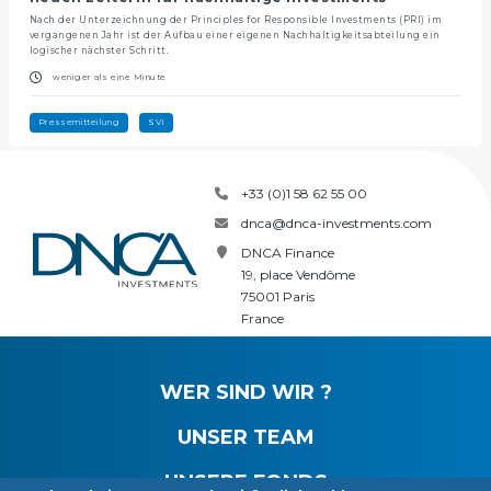
Nach der Unterzeichnung der Principles for Responsible Investments (PRI) im
vergangenen Jahr ist der Aufbau einer eigenen Nachhaltigkeitsabteilung ein
logischer nächster Schritt.
weniger als eine Minute
Pressemitteilung
SVI
+33 (0)1 58 62 55 00
dnca@dnca-investments.com
DNCA Finance
19, place Vendôme
75001 Paris
France
WER SIND WIR ?
UNSER TEAM
UNSERE FONDS