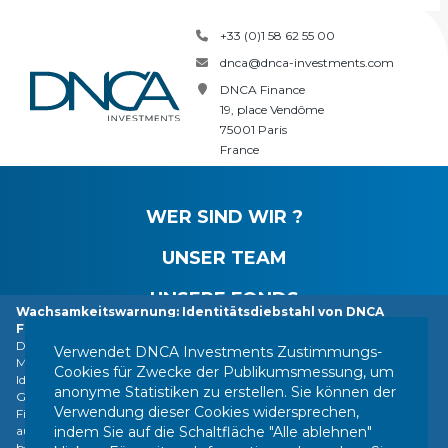
+33 (0)1 58 62 55 00
dnca@dnca-investments.com
DNCA Finance
19, place Vendôme
75001 Paris
France
WER SIND WIR ?
UNSER TEAM
UNSERE FONDS
Wachsamkeitswarnung: Identitätsdiebstahl von DNCA
Finance.
NEUIGKEITEN
DNCA Finance, eine Tochtergesellschaft von Natixis Investment
Verwendet DNCA Investments Zustimmungs-
Managers, macht die Öffentlichkeit darauf aufmerksam, dass ihre
Cookies für Zwecke der Publikumsmessung, um
Identität von verschiedenen im Ausland ansässigen Personen oder
anonyme Statistiken zu erstellen. Sie können der
Gesellschaften missbraucht wird, darunter eine Gesellschaft, die sich als
Verwendung dieser Cookies widersprechen,
KONTAKT
RECHTSHINWEISE
ANLAGERICHTLINIEN
Finanzdienstleistungsunternehmen mit dem Namen "Influx Finance"
indem Sie auf die Schaltfläche "Alle ablehnen"
ausgibt. Diese Personen und Unternehmen beziehen sich in
IHRE PERSONENBEZOGENEN DATEN
SEITENVERZEICHNIS
betrügerischer Weise auf den Namen DNCA Finance oder DNCA