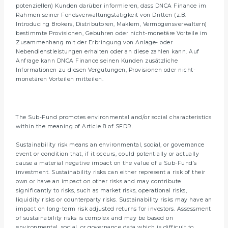
potenziellen) Kunden darüber informieren, dass DNCA Finance im
Rahmen seiner Fondsverwaltungstätigkeit von Dritten (z.B.
Introducing Brokers, Distributoren, Maklern, Vermögensverwaltern)
bestimmte Provisionen, Gebühren oder nicht-monetäre Vorteile im
Zusammenhang mit der Erbringung von Anlage- oder
Nebendienstleistungen erhalten oder an diese zahlen kann. Auf
Anfrage kann DNCA Finance seinen Kunden zusätzliche
Informationen zu diesen Vergütungen, Provisionen oder nicht-
monetären Vorteilen mitteilen.
The Sub-Fund promotes environmental and/or social characteristics
within the meaning of Article 8 of SFDR.
Sustainability risk means an environmental, social, or governance
event or condition that, if it occurs, could potentially or actually
cause a material negative impact on the value of a Sub-Fund’s
investment. Sustainability risks can either represent a risk of their
own or have an impact on other risks and may contribute
significantly to risks, such as market risks, operational risks,
liquidity risks or counterparty risks. Sustainability risks may have an
impact on long-term risk adjusted returns for investors. Assessment
of sustainability risks is complex and may be based on
environmental, social, or governance data which is difficult to