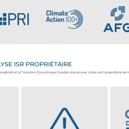
YSE ISR PROPRIÉTAIRE
nsabilité et la Transition Économique Durable, évalué avec notre outil propriétaire de
financiers
Nous analysons chaque controverse pour alerter les
Notre m
us offrons
gérants en distinguant les évènements mineurs des
Développ
 grâce à
alertes majeures.
entrepris
portunités
évaluent 
nges avec
d’affaire
de terrain.