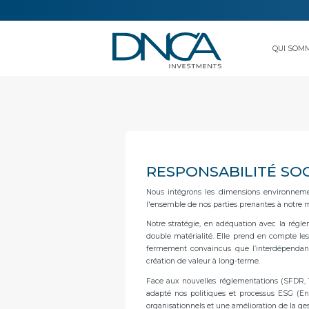
QUI SOM
RESPONSABILITÉ SOC
Nous intégrons les dimensions environneme
l'ensemble de nos parties prenantes à notre m
Notre stratégie, en adéquation avec la régle
double matérialité. Elle prend en compte les
fermement convaincus que l’interdépendance 
création de valeur à long-terme.
Face aux nouvelles réglementations (SFDR, T
adapté nos politiques et processus ESG (E
organisationnels et une amélioration de la ge