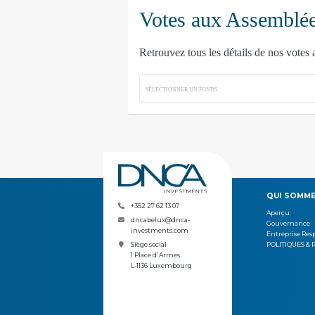
QUI SOMME
+352 27 62 13 07
Aperçu
dncabelux@dnca-
Gouvernance
investments.com
Entreprise Res
POLITIQUES & 
Siège social
1 Place d'Armes
L-1136 Luxembourg