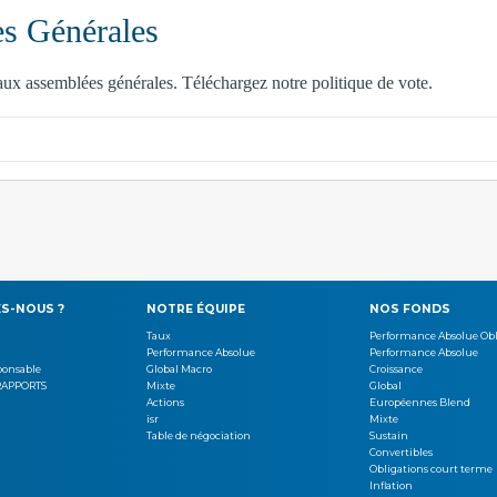
S-NOUS ?
NOTRE ÉQUIPE
NOS FONDS
Taux
Performance Absolue Obl
Performance Absolue
Performance Absolue
ponsable
Global Macro
Croissance
RAPPORTS
Mixte
Global
Actions
Européennes Blend
isr
Mixte
Table de négociation
Sustain
Convertibles
Obligations court terme
Inflation