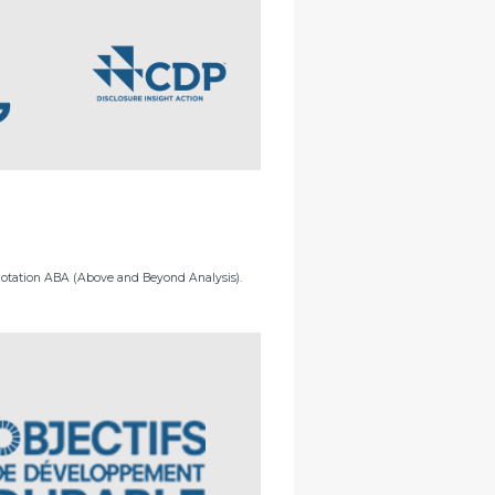
 notation ABA (Above and Beyond Analysis).
odèle s’aligne sur les Objectifs de
ement Durable (ODD). Il identifie les
es qui favorisent la transition durable et
leur contribution, en analysant le chiffre
s lié aux enjeux de développement durable.