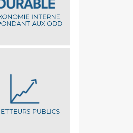
XONOMIE INTERNE
PONDANT AUX ODD
dèle propriétaire inclut également les
s publics, avec une évaluation ESG basée
ndicateurs pertinents issus de la base ISS
Country Ratings.
ETTEURS PUBLICS