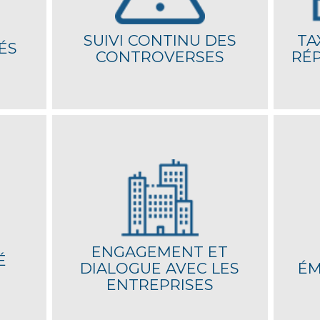
SUIVI CONTINU DES
TA
ÉS
CONTROVERSES
RÉ
conomique
Notre gestion de conviction repose sur une
Notre mo
de de vie
communication directe avec les dirigeants, des
émetteur
échanges réguliers sur la responsabilité et la
sur des i
transition durable et un engagement actif en tant
qu'actionnaires lors des Assemblées Générales.
ENGAGEMENT ET
É
DIALOGUE AVEC LES
ÉM
ENTREPRISES