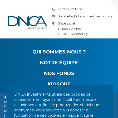
+352 27 62 13 07
dncabelux@dnca-investments.com
Siège social
1 Place d'Armes
L-1136 Luxembourg
QUI SOMMES-NOUS ?
NOTRE ÉQUIPE
NOS FONDS
KIOSQUE
DNCA Investments utilise des cookies de
Alerte vigilance : usurpation d’identité de DNCA Finance.
consentement ayant une finalité de mesure
DNCA Finance, société affiliée de Natixis Investment Managers, attire
VOS CONTACTS
MENTIONS LÉGALES
d'audience aux fins de produire des statistiques
l’attention du public sur l’usurpation de son identité par différentes
anonymes. Vous pouvez vous opposer à
INFORMATIONS RÉGLEMENTAIRES
personnes ou sociétés basées à l’étranger, parmi lesquelles une société se
l'utilisation de ces cookies en cliquant sur le
présentant comme une entreprise de services financiers s’intitulant «
VOS DONNÉES PERSONNELLES
PLAN DU SITE