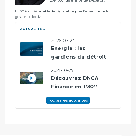
e
2014 pour gérer la partie exécution.
Fina
rge
En 2016 il créé la table de négociation pour l’ensemble de la
Au s
gestion collective.
d’e
n
(alg
ACTUALITÉS
2026-07-24
Energie : les
gardiens du détroit
2021-10-27
Découvrez DNCA
Finance en 1’30’’
Toutes les actualités