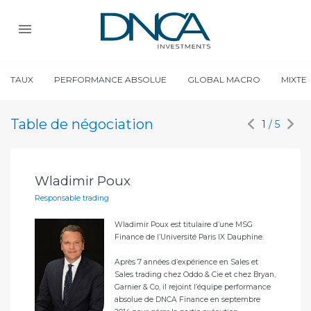
TAUX
PERFORMANCE ABSOLUE
GLOBAL MACRO
MIXTE
Table de négociation
1
/ 5
Wladimir Poux
Ch
Responsable trading
Nég
d
Wladimir Poux est titulaire d’une MSG
Finance de l’Université Paris IX Dauphine.
Après 7 années d’expérience en Sales et
Sales trading chez Oddo & Cie et chez Bryan,
Garnier & Co, il rejoint l’équipe performance
l à
absolue de DNCA Finance en septembre