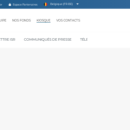
Belgique (FR-BE)
Espace Partenaires
UIPE
NOS FONDS
KIOSQUE
VOS CONTACTS
ETTRE ISR
COMMUNIQUÉS DE PRESSE
TÉLÉCHARGER NOS DOCUM