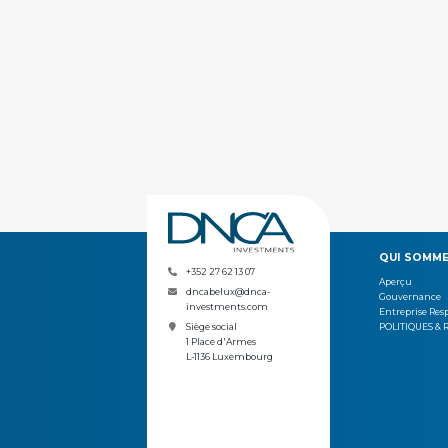
QUI SOMME
+352 27 62 13 07
Aperçu
dncabelux@dnca-
Gouvernance
investments.com
Entreprise Res
POLITIQUES & 
Siège social
1 Place d'Armes
L-1136 Luxembourg