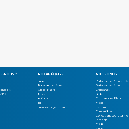
S-NOUS ?
NOTRE ÉQUIPE
NOS FONDS
Taux
Performance Absolue Obl
Performance Absolue
Performance Absolue
ponsable
Global Macro
Croissance
RAPPORTS
Mixte
Global
Actions
Européennes Blend
isr
Mixte
Table de négociation
Sustain
Convertibles
Obligations court terme
Inflation
Crédit
Value