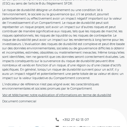
(ESG) au sens de l’article 8 du Règlement SFDR.
Le risque de durabilité désigne un événement ou une condition lié à
l’environnement, le sociale ou la gouvernance qui, s'il se produit, pourrait
potentiellement ou effectivement avoir un impact négatif important sur la valeur
de l'investissement d'un Compartiment. Le risque de durabilité peut soit
représenter un risque propre, soit avoir un impact sur d'autres risques et peut
contribuer de manière significative aux risques, tels que les risques de marché, les
risques opérationnels, les risques de liquidité ou les risques de contrepartie. Le
risque de durabilité peut avoir un impact sur les rendements à long terme pour les
investisseurs. L'évaluation des risques de durabilité est complexe et peut être basée
sur des données environnementales, sociales ou de gouvernance difficiles à obtenir
et incomplètes, estimées, obsolètes ou matériellement inexactes. Même lorsqu'elles
sont identifiées, rien ne garantit que ces données seront correctement évaluées. Les
impacts conséquents sur la survenance du risque de durabilité peuvent être
nombreux et variés en fonction d'un risque, d'une région ou d'une classe d'actifs
spécifiques. En général, lorsqu'un risque de durabilité survient pour un actif, il y
aura un impact négatif et potentiellement une perte totale de sa valeur et donc un
impact sur la valeur liquidative du Compartiment concerné.
L’indicateur de référence n’est pas aligné avec les caractéristiques
environnementales et sociales promues par le Compartiment.
Voir et télécharger notre publication d'informations en terme de durabilité
Document commercial
+352 27 62 13 07