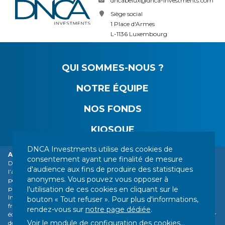
dncabelux@dnca-investments.com
Siège social
1 Place d'Armes
L-1136 Luxembourg
QUI SOMMES-NOUS ?
NOTRE ÉQUIPE
NOS FONDS
KIOSQUE
DNCA Investments utilise des cookies de
Alerte vigilance : usurpation d’identité de DNCA Finance.
consentement ayant une finalité de mesure
DNCA Finance, société affiliée de Natixis Investment Managers, attire
VOS CONTACTS
MENTIONS LÉGALES
d'audience aux fins de produire des statistiques
l’attention du public sur l’usurpation de son identité par différentes
anonymes. Vous pouvez vous opposer à
INFORMATIONS RÉGLEMENTAIRES
personnes ou sociétés basées à l’étranger, parmi lesquelles une société se
l'utilisation de ces cookies en cliquant sur le
présentant comme une entreprise de services financiers s’intitulant «
VOS DONNÉES PERSONNELLES
PLAN DU SITE
Influx Finance ». Ces personnes et sociétés font référence de manière
bouton « Tout refuser ». Pour plus d'informations,
frauduleuse au nom de DNCA Finance ou DNCA Investments dans les
GESTION DES COOKIES
rendez-vous sur
notre page dédiée
.
échanges qu’elles peuvent avoir avec des particuliers pour recommander
NOUS SUIVRE :
Voir le module de configuration des cookies
...
des investissements de diverses natures (bitcoin, or, actions, etc.).