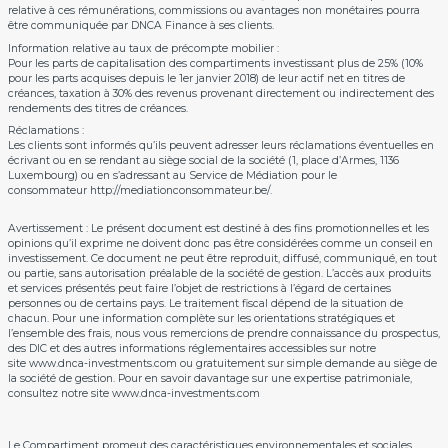
relative à ces rémunérations, commissions ou avantages non monétaires pourra
être communiquée par DNCA Finance à ses clients.
Information relative au taux de précompte mobilier :
Pour les parts de capitalisation des compartiments investissant plus de 25% (10%
pour les parts acquises depuis le 1er janvier 2018) de leur actif net en titres de
créances, taxation à 30% des revenus provenant directement ou indirectement des
rendements des titres de créances.
Réclamations :
Les clients sont informés qu’ils peuvent adresser leurs réclamations éventuelles en
écrivant ou en se rendant au siège social de la société (1, place d’Armes, 1136
Luxembourg) ou en s’adressant au Service de Médiation pour le
consommateur
http://mediationconsommateur.be/
.
Avertissement : Le présent document est destiné à des fins promotionnelles et les
opinions qu’il exprime ne doivent donc pas être considérées comme un conseil en
investissement. Ce document ne peut être reproduit, diffusé, communiqué, en tout
ou partie, sans autorisation préalable de la société de gestion. L’accès aux produits
et services présentés peut faire l’objet de restrictions à l’égard de certaines
personnes ou de certains pays. Le traitement fiscal dépend de la situation de
chacun. Pour une information complète sur les orientations stratégiques et
l’ensemble des frais, nous vous remercions de prendre connaissance du prospectus,
des DIC et des autres informations réglementaires accessibles sur notre
site
www.dnca-investments.com
ou gratuitement sur simple demande au siège de
la société de gestion. Pour en savoir davantage sur une expertise patrimoniale,
consultez notre site
www.dnca-investments.com
Le Compartiment promeut des caractéristiques environnementales et sociales