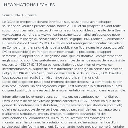
INFORMATIONS LÉGALES
Source : DNCA Finance
Le DIC et le prospectus doivent être fournis au souscripteur avant chaque
souscription. Veuillez prendre connaissance du DIC et du prospectus avant toute
souscription. Les valeurs nettes d’inventaire sont disponibles sur le site de la Beama
www.beama.be, notre site www.dnca-investments.com ainsi qu’auprès de notre
intermédiaire chargé du service financier en Belgique : BNP Paribas, Succursale de
Bruxelles Rue de Loxum 25, 1000 Bruxelles. Tout renseignement contractuel relatif
au Compartiment renseigné dans cette publication figure dans le prospectus. Le(s)
DIC(s), disponible(s) en français et en néerlandais, le prospectus, le rapport
semestriel, le rapport annuel de gestion ainsi que les statuts du compartiment en
anglais, sont disponibles gratuitement sur simple demande auprès de la société de
gestion, tél +352 27 62 13 07 ou par consultation du site internet www.dnca-
investments.com ou auprès de notre intermédiaire chargé du service financier en
Belgique : BNP Paribas, Succursale de Bruxelles Rue de Loxum 25, 1000 Bruxelles.
Vous pouvez avoir accès à un résumé de vos droits en français
ici
.
La société de gestion peut à tout moment décider de cesser la commercialisation
d’un produit dans l’un des pays dans lequel il est autorisé à la distribution auprès
du grand public, dans le respect de la règlementation en vigueur dans le pays hôte.
Information sur les rémunérations, commissions ou avantages non monétaires :
Dans le cadre de ses activités de gestion collective, DNCA Finance, en qualité de
gérant de portefeuille ou distributeur, informe ses clients (existants ou potentiels)
qu'elle est susceptible de: verser à des tiers ou percevoir de tiers (ex : apporteurs
d'affaires, distributeurs, brokers, émetteurs, actionnaires vendeurs) des
rémunérations ou commissions ; ou fournir ou recevoir des avantages non
monétaires en liaison avec la prestation d'un service d'investissement ou d'un
service auxiliaire fourni à un client. Sur demande, toute précision complémentaire