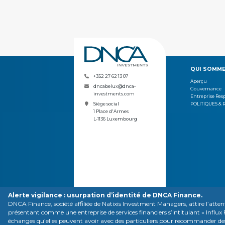
QUI SOMME
+352 27 62 13 07
Aperçu
dncabelux@dnca-
Gouvernance
investments.com
Entreprise Res
POLITIQUES & 
Siège social
1 Place d'Armes
L-1136 Luxembourg
Alerte vigilance : usurpation d’identité de DNCA Finance.
VOS CONTACTS
ME
DNCA Finance, société affiliée de Natixis Investment Managers, attire l’attent
présentant comme une entreprise de services financiers s’intitulant « Infl
échanges qu’elles peuvent avoir avec des particuliers pour recommander des in