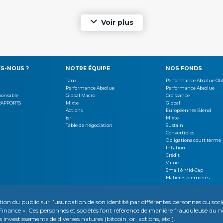
Voir plus
S-NOUS ?
NOTRE ÉQUIPE
NOS FONDS
Taux
Performance Absolue Obl
Performance Absolue
Performance Absolue
ponsable
Global Macro
Croissance
RAPPORTS
Mixte
Global
Actions
Européennes Blend
isr
Mixte
Table de négociation
Sustain
Convertibles
Obligations court terme
Inflation
Crédit
Value
Small & Mid-Cap
Matières premières
NTIONS LÉGALES
INFORMATIONS RÉGLEMENTAIRES
VOS DONNÉES PERSONNELLES
PLAN DU SITE
GES
ion du public sur l’usurpation de son identité par différentes personnes ou socié
ux Finance ». Ces personnes et sociétés font référence de manière frauduleuse
Conçu par DNCA Finance | Réalisé par Silk
vestissements de diverses natures (bitcoin, or, actions, etc.).