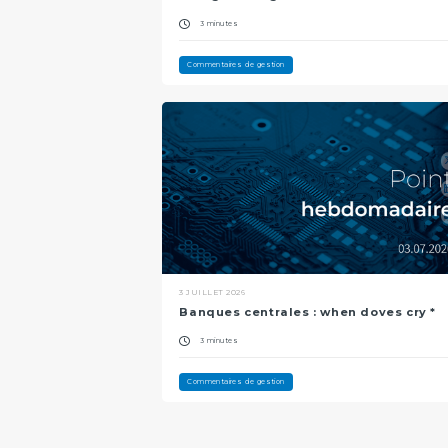
3 minutes
Commentaires de gestion
3 JUILLET 2026
Banques centrales : when doves cry *
3 minutes
Commentaires de gestion