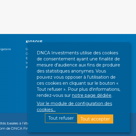
KIOSQUE
igataire
Commentaires de gestion
DNCA Investments utilise des cookies
Communiqués de presse
de consentement ayant une finalité de
Expertises
Interview
mesure d'audience aux fins de produire
Publications
des statistiques anonymes. Vous
pouvez vous opposer à l'utilisation de
ces cookies en cliquant sur le bouton «
Tout refuser ». Pour plus d'informations,
rendez-vous sur
notre page dédiée
.
Voir le module de configuration des
cookies
...
Tout refuser
Tout accepter
En savoir plus
TION DES COOKIES
NOUS SUIVRE :
tés basées à l’étranger, parmi lesquelles une société se
Ok
 au nom de DNCA Finance ou DNCA Investments dans les