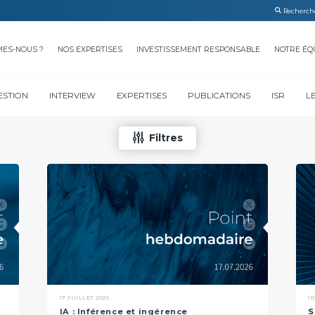
MES-NOUS ?
NOS EXPERTISES
INVESTISSEMENT RESPONSABLE
NOTRE ÉQ
ESTION
INTERVIEW
EXPERTISES
PUBLICATIONS
ISR
L
Filtres
17 JUILLET 2026
10
IA : Inférence et ingérence
S