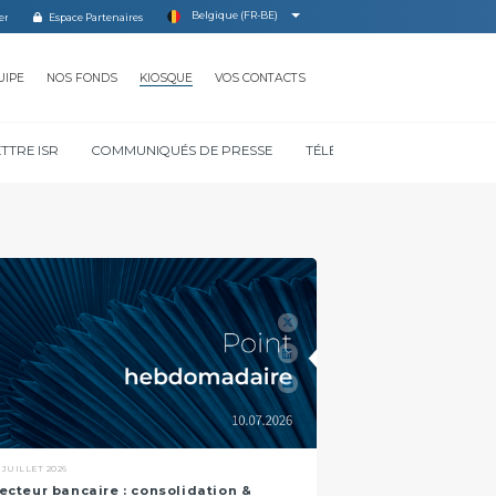
Belgique (FR-BE)
Espace Partenaires
UIPE
NOS FONDS
KIOSQUE
VOS CONTACTS
ETTRE ISR
COMMUNIQUÉS DE PRESSE
TÉLÉCHARGER NOS DOCUM
 JUILLET 2026
ecteur bancaire : consolidation &