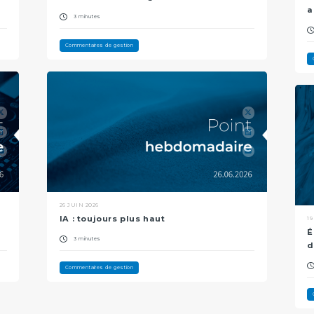
a
3 minutes
Commentaires de gestion
26 JUIN 2026
IA : toujours plus haut
19
É
3 minutes
d
Commentaires de gestion