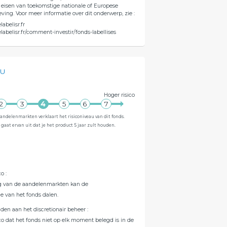
 eisen van toekomstige nationale of Europese
ving. Voor meer informatie over dit onderwerp, zie :
abelisr.fr
labelisr.fr/comment-investir/fonds-labellises
AU
Hoger risico
aandelenmarkten verklaart het risiconiveau van dit fonds.
r gaat ervan uit dat je het product 5 jaar zult houden.
co
:
ng van de aandelenmarkten kan de
e van het fonds dalen.
nden aan het discretionair beheer
:
ico dat het fonds niet op elk moment belegd is in de