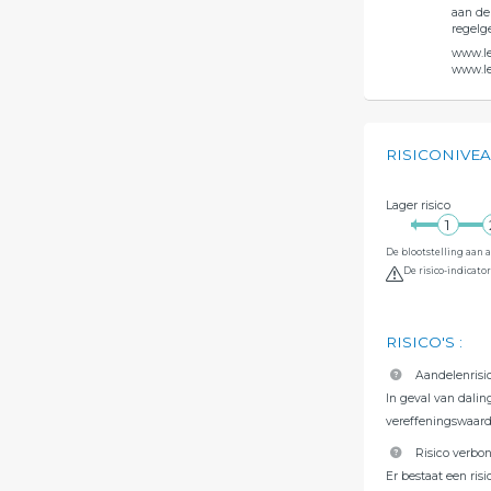
aan de
regelge
www.lel
www.le
RISICONIVE
Lager risico
De blootstelling aan 
De risico-indicato
RISICO'S
:
Aandelenrisi
In geval van dali
vereffeningswaard
Risico verbo
Er bestaat een ris