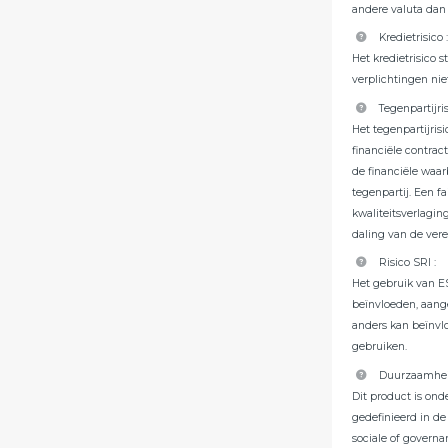
andere valuta dan
Kredietrisico
Het kredietrisico 
verplichtingen ni
Tegenpartijri
Het tegenpartijrisi
financiële contrac
de financiële waa
tegenpartij. Een f
kwaliteitsverlagin
daling van de ver
Risico SRI
:
Het gebruik van E
beïnvloeden, aange
anders kan beïnvl
gebruiken.
Duurzaamhei
Dit product is on
gedefinieerd in de 
sociale of govern