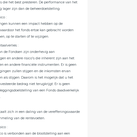
s die het best presteren. De performance van het
g lager zijn dan de beheerdoelstelling.
sico
:
ingen kunnen een impact hebben op de
 waardoor het fonds ertoe kan gebracht worden
nen, op te starten of te wijzigen.
itaalverlies
:
n de Fondsen zijn onderhevig aan
n en andere risico's die inherent zijn aan het
en en andere financiële instrumenten. Er is geen
ggingen zullen stijgen en de inkomsten ervan
 als stijgen. Daarom is het mogelijk dat u het
nvesteerde bedrag niet terugkrijgt. Er is geen
eleggingsdoelstelling van een Fonds daadwerkelijk
.
rtaalt zich in een daling van de vereffeningswaarde
mmeling van de rentevoeten.
sico
:
ico is verbonden aan de blootstelling aan een