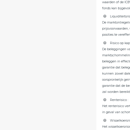
waarden of de ICB'
fonds kan bijgevol
Liquiditeitsri
De marktontregel
prijsvoorwaarden,
posities te vereffe
Risico op kap
De beleggingen va
marktschommelinge
beleggen in effect
garantie dat bele
kunnen zowel dalen
oorspronkelijk geï
garantie dat de b
zal worden bereikt
Renterisico
:
Het renterisico ve
in geval van scho
Wisselkoersri
Het wisselkoersris