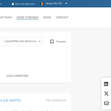
België (NL-BE)
Site voor partners
NS TEAM
ONZE FONDSEN
KIOSK
CONTACT
Favoriet
LU2254337392 (DEELBEWIJS A)
DOCUMENTEN
N DE NETTO
PER
06/08/2026