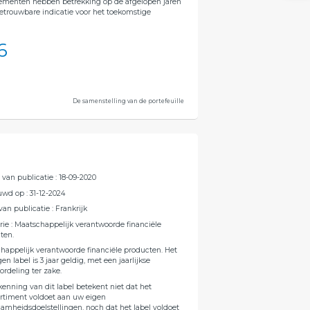
ementen hebben betrekking op de afgelopen jaren
trouwbare indicatie voor het toekomstige
6
De samenstelling van de portefeuille
van publicatie
:
18-09-2020
uwd op
:
31-12-2024
van publicatie
:
Frankrijk
rie
:
Maatschappelijk verantwoorde financiële
ten.
happelijk verantwoorde financiële producten. Het
en label is 3 jaar geldig, met een jaarlijkse
ordeling ter zake.
kenning van dit label betekent niet dat het
timent voldoet aan uw eigen
amheidsdoelstellingen, noch dat het label voldoet