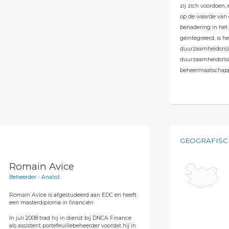
zij zich voordoen, 
op de waarde van
benadering in het
geïntegreerd, is h
duurzaamheidsrisi
duurzaamheidsrisi
beheermaatschapp
GEOGRAFISC
Romain Avice
Beheerder - Analist
Romain Avice is afgestudeerd aan EDC en heeft
een masterdiploma in financiën.
In juli 2008 trad hij in dienst bij DNCA Finance
als assistent portefeuillebeheerder voordat hij in