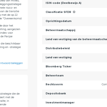
ebied van milieu,
ISIN-code (Deelbewijs A)
leggingsstrategie
nele risico- en
an de transitie
Classificatie SFDR
g met de op 22
(de "Overeenkomst
Oprichtingsdatum
e door het
lling, aangezien
Beheermaatschappij
index voor
de Parijse
Land van vestiging van de beheermaatscha
 die beschikbaar
ing en -strategie
Distributiebeleid
Land van vestiging
rantwoord beleggen
Bloomberg Ticker
Beheerteam
Rechtsvorm
Com
Depositobank
strategie die de
neert met de
alte, in
Investmentmanager
kende