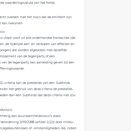
 de waarderingsvaluta van het fonds.
:
stemt overeen met het risico dat de emittent zijn
et kan nakomen.
sico
:
co vloeit voort uit alle onderhandse transacties (de
ten, de tijdelijke aan- en verkopen van effecten en
rborgen) die worden afgesloten met dezelfde
aillissement van de tegenpartij of een
g van de tegenpartij kan aanleiding geven tot een
effeningswaarde.
SG-criteria kan de prestaties van een Subfonds
zien het gebruik van deze criteria de prestaties
oeden dan een Subfonds dat deze criteria niet zou
dsrisico
:
derhevig aan duurzaamheidsrisico's zoals
Verordening 2019/2088 (artikel 2(22)) door milieu-,
ancegebeurtenissen of -omstandigheden die, indien