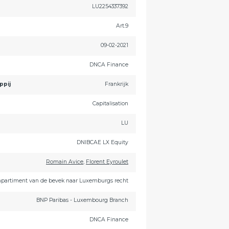
LU2254337392
Art.9
09-02-2021
DNCA Finance
ppij
Frankrijk
Capitalisation
LU
DNIBCAE LX Equity
Romain Avice
,
Florent Eyroulet
partiment van de bevek naar Luxemburgs recht
BNP Paribas - Luxembourg Branch
DNCA Finance