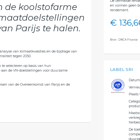
De vermelde rend
in de koolstofarme
en vormen geen be
rendement.
imaatdoelstellingen
€ 136,6
an Parijs te halen.
Bron : DNCA Finance
analyse van klimaatkwesties en de bijdrage van
raliteit tegen 2050.
 te selecteren op basis van hun
LABEL SRI
ge aan de VN-doelstellingen voor duurzame
Datum 
isen van de Overeenkomst van Parijs en de
Vernie
Plaats 
Catego
produc
Maatsc
verkreg
herbeo
De toe
compar
duurza