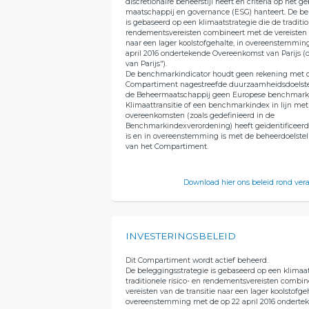
discretionaire beheerstijl heeft en criteria op het g
maatschappij en governance (ESG) hanteert. De be
is gebaseerd op een klimaatstrategie die de traditio
rendementsvereisten combineert met de vereisten v
naar een lager koolstofgehalte, in overeenstemmin
april 2016 ondertekende Overeenkomst van Parijs 
van Parijs").
De benchmarkindicator houdt geen rekening met d
Compartiment nagestreefde duurzaamheidsdoelste
de Beheermaatschappij geen Europese benchmark
Klimaattransitie of een benchmarkindex in lijn met 
overeenkomsten (zoals gedefinieerd in de
Benchmarkindexverordening) heeft geïdentificeerd
is en in overeenstemming is met de beheerdoelstell
van het Compartiment.
Download hier ons beleid rond ve
INVESTERINGSBELEID
Dit Compartiment wordt actief beheerd.
De beleggingsstrategie is gebaseerd op een klimaat
traditionele risico- en rendementsvereisten combi
vereisten van de transitie naar een lager koolstofgeh
overeenstemming met de op 22 april 2016 onderte