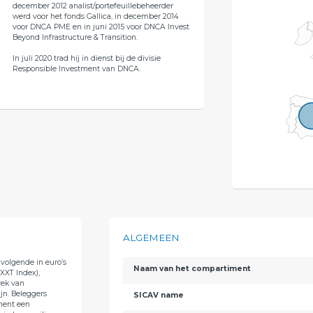
december 2012 analist/portefeuillebeheerder
werd voor het fonds Gallica, in december 2014
voor DNCA PME en in juni 2015 voor DNCA Invest
Beyond Infrastructure & Transition.
In juli 2020 trad hij in dienst bij de divisie
Responsible Investment van DNCA.
ALGEMEEN
volgende in euro’s
Naam van het compartiment
XXT Index),
rek van
jn. Beleggers
SICAV name
ment een