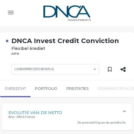
DNCA Invest Credit Conviction
Flexibel krediet
ART.8
LU0284393930 (DEELBEWIJS A)
OVERZICHT
PORTFOLIO
PRESTATIES
STEMMING OP ALG
EVOLUTIE VAN DE NETTO
Bron : DNCA Finance
De samenstelling van de portefeuille