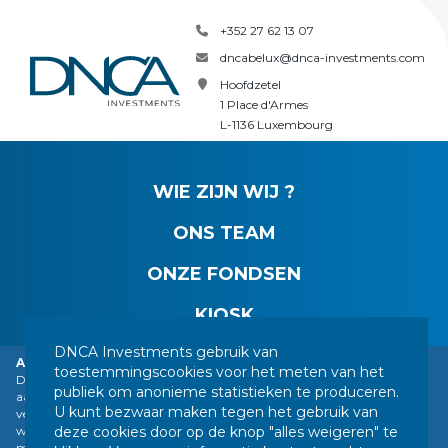
+352 27 62 13 07
dncabelux@dnca-investments.com
Hoofdzetel
1 Place d'Armes
L-1136 Luxembourg
WIE ZIJN WIJ ?
ONS TEAM
ONZE FONDSEN
KIOSK
DNCA Investments gebruik van
Alarm: DNCA Financiën identiteitsdiefstal.
toestemmingscookies voor het meten van het
DNCA Finance, een filiaal van Natixis Investment Managers, vestigt de
CONTACT
WETTELIJKE MEDEDELINGEN
publiek om anonieme statistieken te produceren.
aandacht van het publiek op de imitatie van DNCA Finance door
U kunt bezwaar maken tegen het gebruik van
verschillende in het buitenland gevestigde personen of bedrijven,
JURIDISCHE INFORMATIE
UW PERSOONSGEGEVENS
deze cookies door op de knop "alles weigeren" te
waaronder een bedrijf dat zich voordoet als een financiële dienstverlener
SITEMAP
BEHEER VAN COOKIES
met de naam "Influx Finance". Deze personen en bedrijven verwijzen