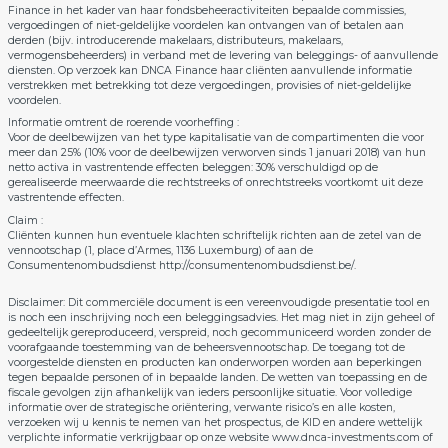
Finance in het kader van haar fondsbeheeractiviteiten bepaalde commissies,
vergoedingen of niet-geldelijke voordelen kan ontvangen van of betalen aan
derden (bijv. introducerende makelaars, distributeurs, makelaars,
vermogensbeheerders) in verband met de levering van beleggings- of aanvullende
diensten. Op verzoek kan DNCA Finance haar cliënten aanvullende informatie
verstrekken met betrekking tot deze vergoedingen, provisies of niet-geldelijke
voordelen.
Informatie omtrent de roerende voorheffing :
Voor de deelbewijzen van het type kapitalisatie van de compartimenten die voor
meer dan 25% (10% voor de deelbewijzen verworven sinds 1 januari 2018) van hun
netto activa in vastrentende effecten beleggen: 30% verschuldigd op de
gerealiseerde meerwaarde die rechtstreeks of onrechtstreeks voortkomt uit deze
vastrentende effecten.
Claim :
Cliënten kunnen hun eventuele klachten schriftelijk richten aan de zetel van de
vennootschap (1, place d’Armes, 1136 Luxemburg) of aan de
Consumentenombudsdienst
http://consumentenombudsdienst.be/
.
Disclaimer: Dit commerciële document is een vereenvoudigde presentatie tool en
is noch een inschrijving noch een beleggingsadvies. Het mag niet in zijn geheel of
gedeeltelijk gereproduceerd, verspreid, noch gecommuniceerd worden zonder de
voorafgaande toestemming van de beheersvennootschap. De toegang tot de
voorgestelde diensten en producten kan onderworpen worden aan beperkingen
tegen bepaalde personen of in bepaalde landen. De wetten van toepassing en de
fiscale gevolgen zijn afhankelijk van ieders persoonlijke situatie. Voor volledige
informatie over de strategische oriëntering, verwante risico’s en alle kosten,
verzoeken wij u kennis te nemen van het prospectus, de KID en andere wettelijk
verplichte informatie verkrijgbaar op onze website
www.dnca-investments.com
of