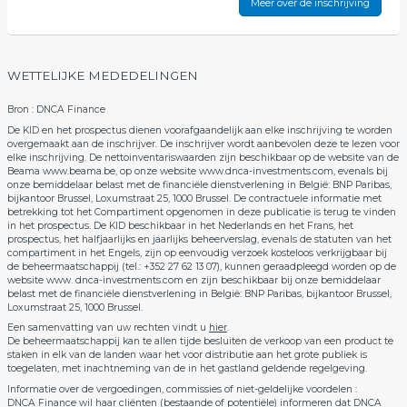
Meer over de inschrijving
WETTELIJKE MEDEDELINGEN
Bron : DNCA Finance
De KID en het prospectus dienen voorafgaandelijk aan elke inschrijving te worden
overgemaakt aan de inschrijver. De inschrijver wordt aanbevolen deze te lezen voor
elke inschrijving. De nettoinventariswaarden zijn beschikbaar op de website van de
Beama www.beama.be, op onze website www.dnca-investments.com, evenals bij
onze bemiddelaar belast met de financiële dienstverlening in België: BNP Paribas,
bijkantoor Brussel, Loxumstraat 25, 1000 Brussel. De contractuele informatie met
betrekking tot het Compartiment opgenomen in deze publicatie is terug te vinden
in het prospectus. De KID beschikbaar in het Nederlands en het Frans, het
prospectus, het halfjaarlijks en jaarlijks beheerverslag, evenals de statuten van het
compartiment in het Engels, zijn op eenvoudig verzoek kosteloos verkrijgbaar bij
de beheermaatschappij (tel.: +352 27 62 13 07), kunnen geraadpleegd worden op de
website www. dnca-investments.com en zijn beschikbaar bij onze bemiddelaar
belast met de financiële dienstverlening in België: BNP Paribas, bijkantoor Brussel,
Loxumstraat 25, 1000 Brussel.
Een samenvatting van uw rechten vindt u
hier
.
De beheermaatschappij kan te allen tijde besluiten de verkoop van een product te
staken in elk van de landen waar het voor distributie aan het grote publiek is
toegelaten, met inachtneming van de in het gastland geldende regelgeving.
Informatie over de vergoedingen, commissies of niet-geldelijke voordelen :
DNCA Finance wil haar cliënten (bestaande of potentiële) informeren dat DNCA