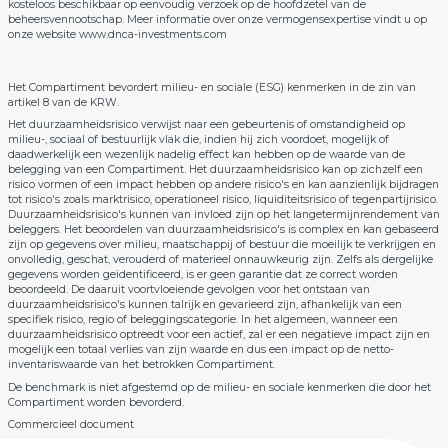
kosteloos beschikbaar op eenvoudig verzoek op de hoofdzetel van de
beheersvennootschap. Meer informatie over onze vermogensexpertise vindt u op
onze website
www.dnca-investments.com
Het Compartiment bevordert milieu- en sociale (ESG) kenmerken in de zin van
artikel 8 van de KRW.
Het duurzaamheidsrisico verwijst naar een gebeurtenis of omstandigheid op
milieu-, sociaal of bestuurlijk vlak die, indien hij zich voordoet, mogelijk of
daadwerkelijk een wezenlijk nadelig effect kan hebben op de waarde van de
belegging van een Compartiment. Het duurzaamheidsrisico kan op zichzelf een
risico vormen of een impact hebben op andere risico's en kan aanzienlijk bijdragen
tot risico's zoals marktrisico, operationeel risico, liquiditeitsrisico of tegenpartijrisico.
Duurzaamheidsrisico's kunnen van invloed zijn op het langetermijnrendement van
beleggers. Het beoordelen van duurzaamheidsrisico's is complex en kan gebaseerd
zijn op gegevens over milieu, maatschappij of bestuur die moeilijk te verkrijgen en
onvolledig, geschat, verouderd of materieel onnauwkeurig zijn. Zelfs als dergelijke
gegevens worden geïdentificeerd, is er geen garantie dat ze correct worden
beoordeeld. De daaruit voortvloeiende gevolgen voor het ontstaan van
duurzaamheidsrisico's kunnen talrijk en gevarieerd zijn, afhankelijk van een
specifiek risico, regio of beleggingscategorie. In het algemeen, wanneer een
duurzaamheidsrisico optreedt voor een actief, zal er een negatieve impact zijn en
mogelijk een totaal verlies van zijn waarde en dus een impact op de netto-
inventariswaarde van het betrokken Compartiment.
De benchmark is niet afgestemd op de milieu- en sociale kenmerken die door het
Compartiment worden bevorderd.
Commercieel document