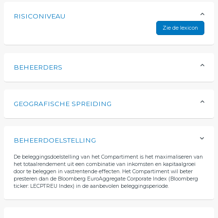
RISICONIVEAU
Zie de lexicon
BEHEERDERS
GEOGRAFISCHE SPREIDING
BEHEERDOELSTELLING
De beleggingsdoelstelling van het Compartiment is het maximaliseren van
het totaalrendement uit een combinatie van inkomsten en kapitaalgroei
door te beleggen in vastrentende effecten. Het Compartiment wil beter
presteren dan de Bloomberg EuroAggregate Corporate Index (Bloomberg
ticker: LECPTREU Index) in de aanbevolen beleggingsperiode.