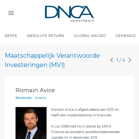
RENTE
ABSOLUTE RETURN
GLOBAL MACRO
GEMENGD
Maatschappelijk Verantwoorde
1
/ 4
Investeringen (MVI)
Romain Avice
Fl
Beheerder - Analist
Beh
Romain Avice is afgestudeerd aan EDC en
heeft een masterdiploma in financiën.
CA
In juli 2008 trad hij in dienst bij DNCA
Finance als assistent portefeuillebeheerder
voordat hij in december 2012