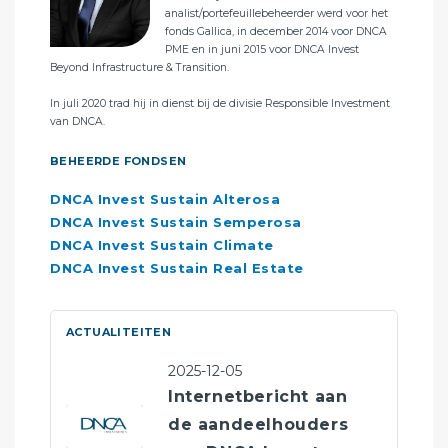
analist/portefeuillebeheerder werd voor het
fonds Gallica, in december 2014 voor DNCA
PME en in juni 2015 voor DNCA Invest
Beyond Infrastructure & Transition.
Cit
Div
In juli 2020 trad hij in dienst bij de divisie Responsible Investment
beu
van DNCA.
beh
Hij
BEHEERDE FONDSEN
AM,
DNCA Invest Sustain Alterosa
BE
DNCA Invest Sustain Semperosa
DNCA Invest Sustain Climate
DN
DNCA Invest Sustain Real Estate
DN
DN
DN
ACTUALITEITEN
DN
2025-12-05
Internetbericht aan
de aandeelhouders