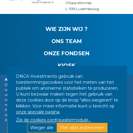
1 Place d'Armes
L-1136 Luxembourg
WIE ZIJN WIJ ?
ONS TEAM
ONZE FONDSEN
KIOSK
DNCA Investments gebruik van
Alarm: DNCA Financiën identiteitsdiefstal.
toestemmingscookies voor het meten van het
DNCA Finance, een filiaal van Natixis Investment Managers, vestigt de
CONTACT
WETTELIJKE MEDEDELINGEN
publiek om anonieme statistieken te produceren.
aandacht van het publiek op de imitatie van DNCA Finance door
U kunt bezwaar maken tegen het gebruik van
verschillende in het buitenland gevestigde personen of bedrijven,
JURIDISCHE INFORMATIE
UW PERSOONSGEGEVENS
deze cookies door op de knop "alles weigeren" te
waaronder een bedrijf dat zich voordoet als een financiële dienstverlener
SITEMAP
BEHEER VAN COOKIES
met de naam "Influx Finance". Deze personen en bedrijven verwijzen
klikken. Voor meer informatie kunt u terecht op
frauduleus naar de naam DNCA Finance of DNCA Investments in hun
ONS VOLGEN :
onze speciale pagina
.
contacten met particulieren om beleggingen van verschillende aard
Zie de cookies configuratiemodule
...
(bitcoin, goud, aandelen, enz.) aan te bevelen.
Ontworpen door DNCA Finance |
Find out more
Weiger alle
Met alles instemmen