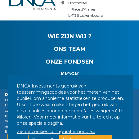
Hoofdzetel
1 Place d'Armes
L-1136 Luxembourg
WIE ZIJN WIJ ?
ONS TEAM
ONZE FONDSEN
KIOSK
DNCA Investments gebruik van
toestemmingscookies voor het meten van het
DNCA Finance impersonation
CONTACT
WETTELIJKE MEDEDELINGEN
publiek om anonieme statistieken te produceren.
DNCA Finance, an affiliate of Natixis Investment Managers, is drawing
U kunt bezwaar maken tegen het gebruik van
the public's attention to the impersonation of DNCA Finance by a
JURIDISCHE INFORMATIE
UW PERSOONSGEGEVENS
deze cookies door op de knop "alles weigeren" te
company calling itself "Intro Trade". The company is fraudulently
SITEMAP
BEHEER VAN COOKIES
referring to DNCA Finance's name in exchanges with individuals on
klikken. Voor meer informatie kunt u terecht op
WhatsApp about a supposed "Bitcoin" transaction. DNCA Finance, nor
ONS VOLGEN :
onze speciale pagina
.
any of its branches DNCA Finance Luxembourg and DNCA Finance
Zie de cookies configuratiemodule
...
Italy, offer Bitcoin investments to its clients.
Ontworpen door DNCA Finance |
Find out more