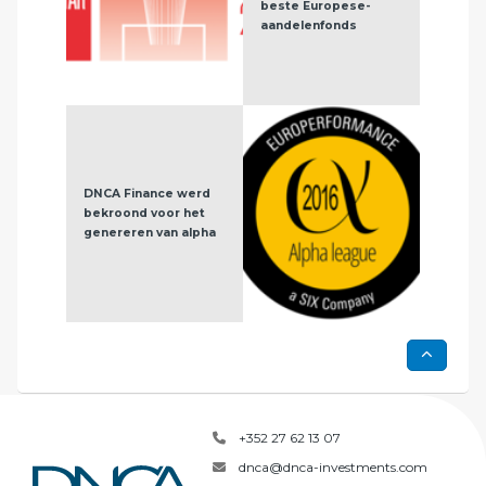
beste Europese-
aandelenfonds
DNCA Finance werd
Carl
bekroond voor het
AAA-
genereren van alpha
City
+352 27 62 13 07
dnca@dnca-investments.com