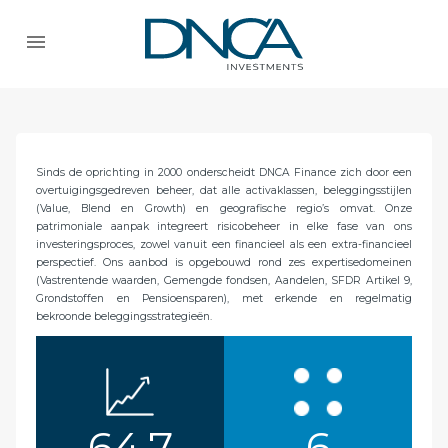
Sinds de oprichting in 2000 onderscheidt DNCA Finance zich door een
overtuigingsgedreven beheer, dat alle activaklassen, beleggingsstijlen
(Value, Blend en Growth) en geografische regio’s omvat. Onze
patrimoniale aanpak integreert risicobeheer in elke fase van ons
investeringsproces, zowel vanuit een financieel als een extra-financieel
perspectief. Ons aanbod is opgebouwd rond zes expertisedomeinen
(Vastrentende waarden, Gemengde fondsen, Aandelen, SFDR Artikel 9,
Grondstoffen en Pensioensparen), met erkende en regelmatig
bekroonde beleggingsstrategieën.
64,7
6