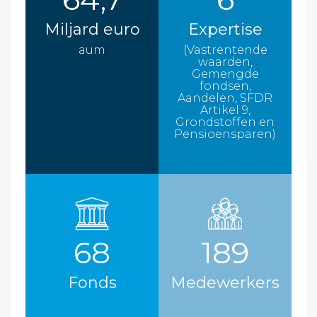
Miljard euro
Expertise
aum
(Vastrentende
waarden,
Gemengde
fondsen,
Aandelen, SFDR
Artikel 9,
Grondstoffen en
Pensioensparen)
68
189
Fonds
Medewerkers