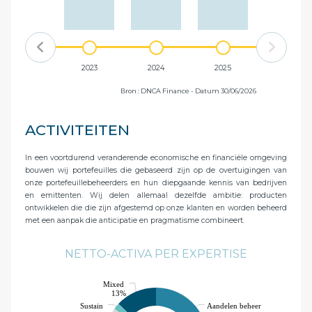
2022
2023
2024
2025
Bron : DNCA Finance - Datum 30/06/2026
ACTIVITEITEN
In een voortdurend veranderende economische en financiële omgeving
bouwen wij portefeuilles die gebaseerd zijn op de overtuigingen van
onze portefeuillebeheerders en hun diepgaande kennis van bedrijven
en emittenten. Wij delen allemaal dezelfde ambitie: producten
ontwikkelen die die zijn afgestemd op onze klanten en worden beheerd
met een aanpak die anticipatie en pragmatisme combineert.
NETTO-ACTIVA PER EXPERTISE
Mixed
13%
Sustain
Aandelen beheer