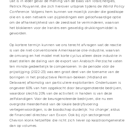
Dat is in ieder geval de mening van de baas van TotalEnergies,
Patrick Pouyanné, die zich hierover uitsprak tijdens de
World Policy
Conference
. Volgens hem kunnen we moeilijk zonder die goedkope
olie en is een netwerk van pijpleidingen een geloofwaardige optie
om de afhankelijkheid van de zeestraat te verminderen, waarvan
het blokkeren voor de Iraniërs een geweldig drukkingsmiddel is
geworden.
Op kortere termijn kunnen we ons terecht afvragen wat de reactie
is van de niet-conventionele Amerikaanse olie-industrie, waarvan
de omvang en het model met korte cyclus alleen deze industrie in
staat stellen de daling van de export van Arabisch-Perzische vaten
ten minste gedeeltelijk te compenseren. In de periode vóór de
prijsstijging (2022-23) was een groot deel van de toename van de
3 JULI 2026
boringen in het productieve Permian-bekken (Midland en
Centrale banken: when doves cry
Delaware) afkomstig van particuliere exploitanten. Ondertussen is
ongeveer 60% van hen opgekocht door beursgenoteerde bedrijven,
2 minuten
waardoor slechts 20% van de activiteit in handen is van deze
zelfstandigen. Voor de beursgenoteerde bedrijven, die nu een
Beheer commentaren
overgrote meerderheid van de lokale bedrijfsvoering
vertegenwoordigen, is de boodschap duidelijk: ‘
no change
’, aldus
de financieel directeur van Exxon. Ook bij zijn sectorgenoot
Chevron klonk hetzelfde: die richt zich liever op kasstroomgeneratie
dan op volumes.