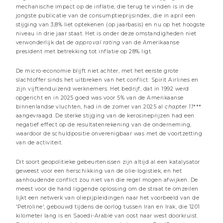
Beheer commentaren
mechanische impact op de inflatie, die terug te vinden is in de
jongste publicatie van de consumptieprijsindex, die in april een
stijging van 3,8% liet optekenen (op jaarbasis) en nu op het hoogste
niveau in drie jaar staat. Het is onder deze omstandigheden niet
verwonderlijk dat de
approval rating
van de Amerikaanse
president met betrekking tot inflatie op 28% ligt.
De micro-economie blijft niet achter, met het eerste grote
slachtoffer sinds het uitbreken van het conflict: Spirit Airlines en
zijn vijftienduizend werknemers. Het bedrijf, dat in 1992 werd
opgericht en in 2025 goed was voor 5% van de Amerikaanse
binnenlandse vluchten, had in de zomer van 2025 al
chapter 11
***
aangevraagd. De sterke stijging van de kerosineprijzen had een
negatief effect op de resultatenrekening van de onderneming,
waardoor de schuldpositie onverenigbaar was met de voortzetting
van de activiteit.
10 JULI 2026
Bankensector: consolidatie & aanpassing
Dit soort geopolitieke gebeurtenissen zijn altijd al een katalysator
geweest voor een herschikking van de olie-logistiek, en het
3 minuten
aanhoudende conflict zou niet van die regel mogen afwijken. De
meest voor de hand liggende oplossing om de straat te omzeilen
lijkt een netwerk van oliepijpleidingen naar het voorbeeld van de
Beheer commentaren
'Petroline', gebouwd tijdens de oorlog tussen Iran en Irak, die 1201
kilometer lang is en Saoedi-Arabië van oost naar west doorkruist.