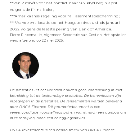
**Van 2 mb/d vóór het conflict naar 567 kb/d begin april
volgens de firma Kpler;
***Amerikaanse regeling voor faillissementsbescherming;
****Aandelenallocatie op het hoogste niveau sinds januari
2022 volgens de laatste peiling van Bank of America.
Pierre Pincemaille, Algemeen Secretaris van Gestion. Het opstellen
werd afgerond op 22 mei 2026.
19 JUNI 2026
Energie: de dag nadien (het protocolakkoord)
2 minuten
Beheer commentaren
Meer informatie
De prestaties uit het verleden houden geen voorspelling in met
betrekking tot de toekomstige prestaties. De beheerkosten zijn
inbegrepen in de prestaties. De rendementen worden berekend
door DNCA Finance. Dit promotiedocument is een
vereenvoudigde voorstellingstool en vormt noch een aanbod om
+352 27 62 13 07
in te schrijven, noch een beleggingsadvies.
dncabelux@dnca-investments.com
DNCA Investments is een handelsmerk van DNCA Finance.
Hoofdzetel