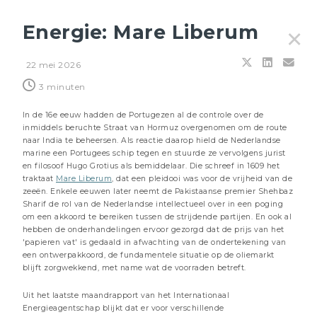
Energie: Mare Liberum
✕
22 mei 2026
Filters
3 minuten
In de 16e eeuw hadden de Portugezen al de controle over de
inmiddels beruchte Straat van Hormuz overgenomen om de route
naar India te beheersen. Als reactie daarop hield de Nederlandse
marine een Portugees schip tegen en stuurde ze vervolgens jurist
en filosoof Hugo Grotius als bemiddelaar. Die schreef in 1609 het
traktaat
Mare Liberum
, dat een pleidooi was voor de vrijheid van de
zeeën. Enkele eeuwen later neemt de Pakistaanse premier Shehbaz
Sharif de rol van de Nederlandse intellectueel over in een poging
om een akkoord te bereiken tussen de strijdende partijen. En ook al
hebben de onderhandelingen ervoor gezorgd dat de prijs van het
'papieren vat' is gedaald in afwachting van de ondertekening van
een ontwerpakkoord, de fundamentele situatie op de oliemarkt
blijft zorgwekkend, met name wat de voorraden betreft.
Uit het laatste maandrapport van het Internationaal
24 JULI 2026
Energieagentschap blijkt dat er voor verschillende
Energie: de bewakers van de Straat