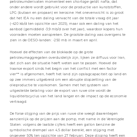
petroleumderivaten momenteel een
shortage
geldt: nafta, dat
onder andere wordt gebruikt voor de productie van kunststoffen,
3 minuten
LPG (butaan en propaan) en kerosine. Het onevenwicht is zo groot
dat het IEA nu een daling verwacht van de totale vraag dit jaar
Beheer commentaren
(-420 kb/d ten opzichte van 2025), maar ook een daling van het
aanbod (gemiddeld -3,9 mb/d over het jaar), waardoor kopers hun
voorraden moeten aanspreken. De grootste daling was overigens te
zien in de OESO-landen: -250 mb in maart en april.
Hoewel de effecten van de blokkade op de grote
petroleumaggregaten overduidelijk zijn, lijken ze diffuus voor Iran,
dat zich aan de situatie heeft weten aan te passen. Hoewel de
Iraanse export sinds het begin van het conflict met een factor
vier** is afgenomen, heeft het land zijn opslagcapaciteit op land en
op zee immers uitgebreid om een abrupte stopzetting van de
olieproductie te voorkomen. Samen met het systeem van
uitgestelde betaling voor de export van ruwe olie wordt de
liquiditeitscyclus van het land langer en de impact op de economie
vertraagd.
17 JULI 2026
De forse stijging van de prijs van ruwe olie weegt daarentegen
AI: Inferentie en interventie
aanzienlijk op de prijzen aan de pomp, met name in de Verenigde
Staten: volgens de laatste cijfers heeft een gallon benzine de
3 minuten
symbolische drempel van 4,5 dollar bereikt, een stijging met
ongeveer 50% ten opzichte van 27 februari. Deze stijging heeft een