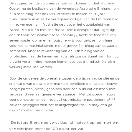
De stijging van de volumes zal wellicht komen uit het Midden-
Oosten na de beslissing van de Verenigde Arabische Emiraten om
hun scheiding met de OPEC officieel te maken na 60 jaar
tumultueuze relaties. De vertegenwoordiger van de Emiraten had
in het verleden zijn frustratie geuit over het quotabeleid van
Saoedi-Arabië. En met een fiscaal break-evenpunt dat lager ligt
dan dat van het Wahabitische Koninkrijk, heeft de federatie van
zeven vorstendommen er logischerwijs voor gekozen om haar
volumes te maximaliseren, met ongeveer 1 mb/dag aan opwaarts
potentieel. Maar in afwachting van de uitbreiding van de
26 JUNI 2026
pijpleiding naar de haven van Fujairah zou de Straat van Hormuz
AI: almaar hoger
uit zijn verlamming moeten komen voordat dit industriële plan
werkelijkheid kan worden.
3 minuten
Door de omgekeerde correlatie tussen de prijs van ruwe olie en de
oriëntatie van de aandelenmarkten, bereikten die laatste nieuwe
Beheer commentaren
hoogtepunten, hierbij geholpen door een publicatieseizoen met
verbazend veel aangename verrassingen. Met dit goede nieuws
voor de koersen en een resoluut optimistische positionering****
zouden beleggers zich het beursgezegde "
sell in may and go
away
" moeten herinneren…
*De future Brent met vervaldag juli noteert op het moment
van schrijven onder de 100 dollar per vat;