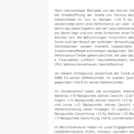
Nach viermonatiger Blockade, von der fast ein Vie
die Wiederöffnung der Straße von Hormus dazu
Aktienmärkte im Juni zu festigen (+2,6 % bis 
verzeichnete somit eine Performance von über +1
damit das beste Ergebnis seit der Gesundheitskris
pro Barrel liegt und sich erste Anzeichen einer 
könnten sich die Befürchtungen hinsichtlich de
Sinne wird der Verlauf der laufenden Verhandlu
Zentralbanken werden ihrerseits insbesonde
Zweitrundeneffekte aufmerksam beobachten. Der
Performance-Treiber gekennzeichnet, die über das
a. Finanzsektor, Luftfahrt, Gesundheitswesen), w
(PMI, Verbrauchervertrauen, Geschäftsklima).
Vor diesem Hintergrund verzeichnet der Fonds 
3.68% für seinen Referenzindex. Im zweiten Quar
gegenüber +14,6 % für seinen Referenzindex.
Im Monatsverlauf waren die wichtigsten relativ
Iberdrola (+19 Basispunkte, aktives Gewicht +2,40
Argenx (+14 Basispunkte, aktives Gewicht +1,5 %),
und Lonza (+12 Basispunkte, aktives Gewicht +2
Wertentwicklung waren hingegen: ID Logistics (-
Basispunkte, Gewichtung +1,5 %), Rational (-20 Ba
(-11 Basispunkte, Gewichtung +0,6 %) und Nemetsch
Im Berichtszeitraum haben wir unser Engagement i
Halbleiterindustrie (ASML, Infineon), nachdem d