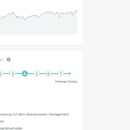
AU
Höheres Risiko
rbindung mit dem diskretionären Management
iko
Kapitalverlustes