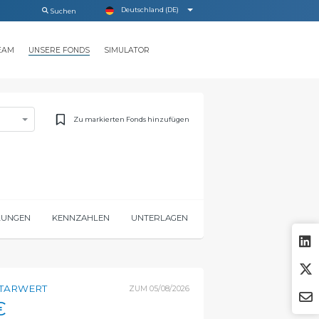
Deutschland (DE)
EAM
UNSERE FONDS
SIMULATOR
Zu markierten Fonds hinzufügen
LUNGEN
KENNZAHLEN
UNTERLAGEN
TARWERT
ZUM
05/08/2026
€