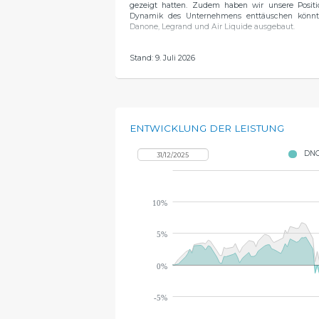
gezeigt hatten. Zudem haben wir unsere Positio
Dynamik des Unternehmens enttäuschen könnt
Danone, Legrand und Air Liquide ausgebaut.
Zum Monatsende umfasst das Portfolio 43 Titel. D
Stand: 9. Juli 2026
ASML (10 %), Air Liquide (>4,5 %), Iberdrola (>4 %),
wichtigsten Positionen machen 45 % aus, und die An
ENTWICKLUNG DER LEISTUNG
DNC
10%
5%
0%
-5%