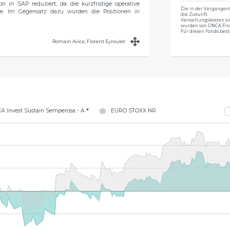
n in SAP reduziert, da die kurzfristige operative
Die in der Vergangenh
e. Im Gegensatz dazu wurden die Positionen in
die Zukunft.
Verwaltungskosten si
wurden von DNCA Fin
Für diesen Fonds best
ie Top 5 setzen sich aus folgenden Titeln zusammen:
Romain Avice, Florent Eyroulet
 Schneider Electric (>4 %) und Siemens (>4 %). Die zehn
lagequote liegt bei 94 %.
A Invest Sustain Semperosa - A
*
EURO STOXX NR