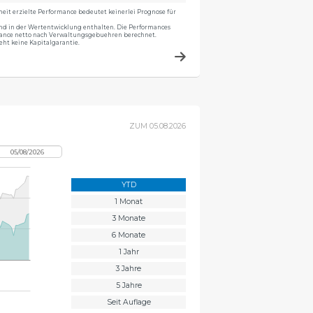
eit erzielte Performance bedeutet keinerlei Prognose für
nd in der Wertentwicklung enthalten. Die Performances
ance netto nach Verwaltungsgebuehren berechnet.
eht keine Kapitalgarantie.
ZUM
05.08.2026
YTD
1 Monat
3 Monate
6 Monate
1 Jahr
3 Jahre
5 Jahre
Seit Auflage