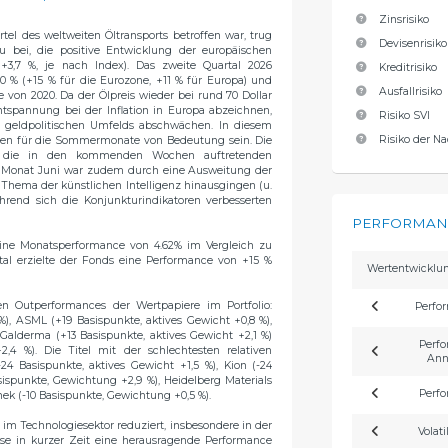
Zinsrisiko
rtel des weltweiten Öltransports betroffen war, trug
Devisenrisiko
 bei, die positive Entwicklung der europäischen
+3,7 %, je nach Index). Das zweite Quartal 2026
Kreditrisiko
0 % (+15 % für die Eurozone, +11 % für Europa) und
Ausfallrisiko
e von 2020. Da der Ölpreis wieder bei rund 70 Dollar
Entspannung bei der Inflation in Europa abzeichnen,
Risiko SVI
s geldpolitischen Umfelds abschwächen. In diesem
Risiko der Na
ngen für die Sommermonate von Bedeutung sein. Die
re die in den kommenden Wochen auftretenden
 Monat Juni war zudem durch eine Ausweitung der
 Thema der künstlichen Intelligenz hinausgingen (u.
ährend sich die Konjunkturindikatoren verbesserten
PERFORMANC
eine Monatsperformance von 4.62% im Vergleich zu
tal erzielte der Fonds eine Performance von +15 %
Wertentwicklun
en Outperformances der Wertpapiere im Portfolio:
Perfo
 %), ASML (+19 Basispunkte, aktives Gewicht +0,8 %),
 Galderma (+13 Basispunkte, aktives Gewicht +2,1 %)
Perfo
,4 %). Die Titel mit der schlechtesten relativen
Ann
24 Basispunkte, aktives Gewicht +1,5 %), Kion (-24
sispunkte, Gewichtung +2,9 %), Heidelberg Materials
Perfo
ek (-10 Basispunkte, Gewichtung +0,5 %).
m Technologiesektor reduziert, insbesondere in der
Volati
iese in kurzer Zeit eine herausragende Performance