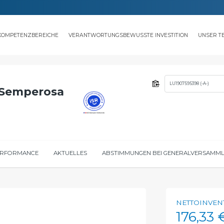
KOMPETENZBEREICHE
VERANTWORTUNGSBEWUSSTE INVESTITION
UNSER T
TAKT
LU1907595398 (-A-)
 Semperosa
ERFORMANCE
AKTUELLES
ABSTIMMUNGEN BEI GENERALVERSAMM
NETTOINVEN
176,33 