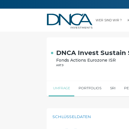
WER SIND WIR ?
NEUIGKEITEN
KON
DNCA Invest Sustain
Fonds Actions Eurozone ISR
ART.9
UMFRAGE
PORTFOLIOS
SRI
P
SCHLÜSSELDATEN