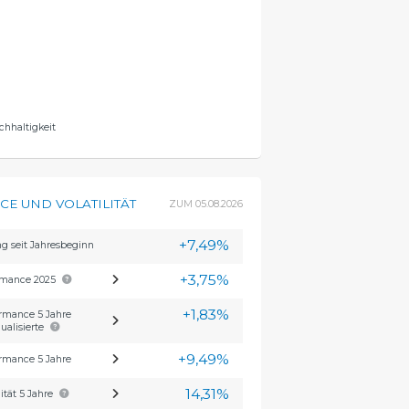
chhaltigkeit
E UND VOLATILITÄT
ZUM
05.08.2026
+7,49%
g seit Jahresbeginn
+3,75%
rmance 2025
+1,83%
rmance 5 Jahre
ualisierte
+9,49%
rmance 5 Jahre
14,31%
lität 5 Jahre