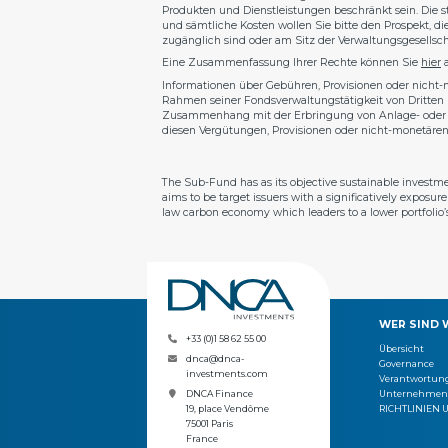
Produkten und Dienstleistungen beschränkt sein. Die s
und sämtliche Kosten wollen Sie bitte den Prospekt, d
zugänglich sind oder am Sitz der Verwaltungsgesellsc
Eine Zusammenfassung Ihrer Rechte können Sie
hier
a
Informationen über Gebühren, Provisionen oder nicht
Rahmen seiner Fondsverwaltungstätigkeit von Dritten (
Zusammenhang mit der Erbringung von Anlage- oder N
diesen Vergütungen, Provisionen oder nicht-monetären 
The Sub-Fund has as its objective sustainable investm
aims to be target issuers with a significatively exposu
law carbon economy which leaders to a lower portfolio’
WER SIND W
+33 (0)1 58 62 55 00
Übersicht
dnca@dnca-
Governance
investments.com
Verantwortun
Unternehme
DNCA Finance
RICHTLINIEN 
19, place Vendôme
75001 Paris
France