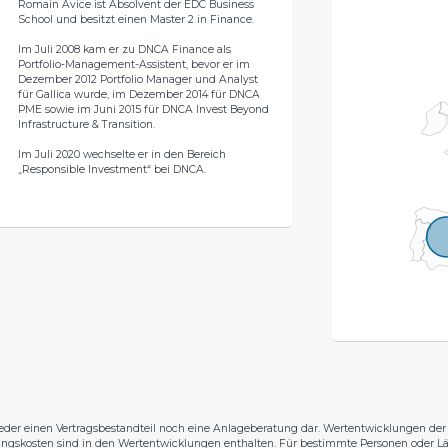
Romain Avice ist Absolvent der EDC Business
School und besitzt einen Master 2 in Finance.
Im Juli 2008 kam er zu DNCA Finance als
Portfolio-Management-Assistent, bevor er im
Dezember 2012 Portfolio Manager und Analyst
für Gallica wurde, im Dezember 2014 für DNCA
PME sowie im Juni 2015 für DNCA Invest Beyond
Infrastructure & Transition.
Im Juli 2020 wechselte er in den Bereich
„Responsible Investment“ bei DNCA.
eder einen Vertragsbestandteil noch eine Anlageberatung dar. Wertentwicklungen der 
ungskosten sind in den Wertentwicklungen enthalten. Für bestimmte Personen oder L