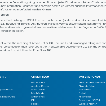
teuerliche Behandlung hängt von der Situation jedes Einzelnen ab. Für ausführliche 
ie Key Information Document und sonstige gesetzlich vorgeschriebene Informationen zu
haft kostenlos angefordert werden können.
brufen.
-monetäre Leistungen : DNCA Finance möchte seine (bestehenden oder potenziellen) 
z.B. Introducing Brokers, Distributoren, Maklern, Vermögensverwaltern) bestimmte Pro
ebendienstleistungen erhalten oder an diese zahlen kann. Auf Anfrage kann DNCA F
Vorteilen mitteilen.
ent within the meaning of Article 9 of SFDR. The Sub-Fund is managed taking into cons
re of percentage of their revenues to the 17 Sustainable Development Goals of the Unite
s carbon footprint than the Euro Stoxx NR.
IR ?
UNSER TEAM
UNSERE FONDS
Rentenfonds
Absolute Anleihenrendit
Absolute Return
Absolute Return
gsbewusstes
Global Macro
Wachstum
n
Mischfonds
Global
UND BERICHTE
Aktienfonds
Mischfonds
ISR
Sustain (Art. 9 SFDR)
Handel
Wandelanleihen