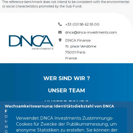
The reference benchmark does not intend to be consistent with the environmental
or social characteristics promoted by the Sub-Fund.
+33 (0)1 58 62 55 00
dnca@dnca-investments.com
DNCA Finance
19, place Vendôme
75001 Paris
France
WER SIND WIR ?
UNSER TEAM
UNSERE FONDS
Wachsamkeitswarnung: Identitätsdiebstahl von DNCA
Finance.
NEUIGKEITEN
DNCA Finance, eine Tochtergesellschaft von Natixis Investment
Verwendet DNCA Investments Zustimmungs-
Managers, macht die Öffentlichkeit darauf aufmerksam, dass ihre
Cookies für Zwecke der Publikumsmessung, um
Identität von verschiedenen im Ausland ansässigen Personen oder
anonyme Statistiken zu erstellen. Sie können der
Gesellschaften missbraucht wird, darunter eine Gesellschaft, die sich als