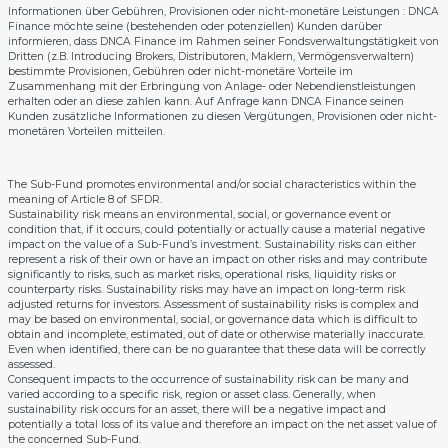
Informationen über Gebühren, Provisionen oder nicht-monetäre Leistungen : DNCA
Finance möchte seine (bestehenden oder potenziellen) Kunden darüber
informieren, dass DNCA Finance im Rahmen seiner Fondsverwaltungstätigkeit von
Dritten (z.B. Introducing Brokers, Distributoren, Maklern, Vermögensverwaltern)
bestimmte Provisionen, Gebühren oder nicht-monetäre Vorteile im
Zusammenhang mit der Erbringung von Anlage- oder Nebendienstleistungen
erhalten oder an diese zahlen kann. Auf Anfrage kann DNCA Finance seinen
Kunden zusätzliche Informationen zu diesen Vergütungen, Provisionen oder nicht-
monetären Vorteilen mitteilen.
The Sub-Fund promotes environmental and/or social characteristics within the
meaning of Article 8 of SFDR.
Sustainability risk means an environmental, social, or governance event or
condition that, if it occurs, could potentially or actually cause a material negative
impact on the value of a Sub-Fund’s investment. Sustainability risks can either
represent a risk of their own or have an impact on other risks and may contribute
significantly to risks, such as market risks, operational risks, liquidity risks or
counterparty risks. Sustainability risks may have an impact on long-term risk
adjusted returns for investors. Assessment of sustainability risks is complex and
may be based on environmental, social, or governance data which is difficult to
obtain and incomplete, estimated, out of date or otherwise materially inaccurate.
Even when identified, there can be no guarantee that these data will be correctly
assessed.
Consequent impacts to the occurrence of sustainability risk can be many and
varied according to a specific risk, region or asset class. Generally, when
sustainability risk occurs for an asset, there will be a negative impact and
potentially a total loss of its value and therefore an impact on the net asset value of
the concerned Sub-Fund.