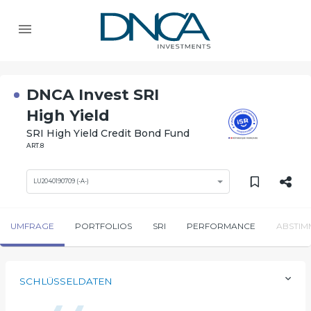
DNCA Invest SRI
High Yield
SRI High Yield Credit Bond Fund
ART.8
LU2040190709 (-A-)
UMFRAGE
PORTFOLIOS
SRI
PERFORMANCE
ABSTIM
SCHLÜSSELDATEN