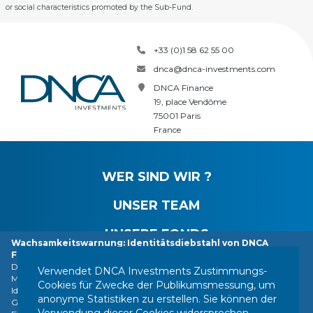
or social characteristics promoted by the Sub-Fund.
+33 (0)1 58 62 55 00
dnca@dnca-investments.com
DNCA Finance
19, place Vendôme
75001 Paris
France
WER SIND WIR ?
UNSER TEAM
UNSERE FONDS
Wachsamkeitswarnung: Identitätsdiebstahl von DNCA
Finance.
NEUIGKEITEN
DNCA Finance, eine Tochtergesellschaft von Natixis Investment
Verwendet DNCA Investments Zustimmungs-
Managers, macht die Öffentlichkeit darauf aufmerksam, dass ihre
Cookies für Zwecke der Publikumsmessung, um
Identität von verschiedenen im Ausland ansässigen Personen oder
anonyme Statistiken zu erstellen. Sie können der
Gesellschaften missbraucht wird, darunter eine Gesellschaft, die sich als
Verwendung dieser Cookies widersprechen,