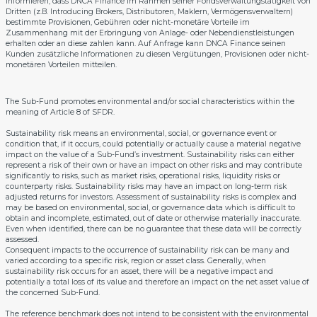
informieren, dass DNCA Finance im Rahmen seiner Fondsverwaltungstätigkeit von
Dritten (z.B. Introducing Brokers, Distributoren, Maklern, Vermögensverwaltern)
bestimmte Provisionen, Gebühren oder nicht-monetäre Vorteile im
Zusammenhang mit der Erbringung von Anlage- oder Nebendienstleistungen
erhalten oder an diese zahlen kann. Auf Anfrage kann DNCA Finance seinen
Kunden zusätzliche Informationen zu diesen Vergütungen, Provisionen oder nicht-
monetären Vorteilen mitteilen.
The Sub-Fund promotes environmental and/or social characteristics within the
meaning of Article 8 of SFDR.
Sustainability risk means an environmental, social, or governance event or
condition that, if it occurs, could potentially or actually cause a material negative
impact on the value of a Sub-Fund’s investment. Sustainability risks can either
represent a risk of their own or have an impact on other risks and may contribute
significantly to risks, such as market risks, operational risks, liquidity risks or
counterparty risks. Sustainability risks may have an impact on long-term risk
adjusted returns for investors. Assessment of sustainability risks is complex and
may be based on environmental, social, or governance data which is difficult to
obtain and incomplete, estimated, out of date or otherwise materially inaccurate.
Even when identified, there can be no guarantee that these data will be correctly
assessed.
Consequent impacts to the occurrence of sustainability risk can be many and
varied according to a specific risk, region or asset class. Generally, when
sustainability risk occurs for an asset, there will be a negative impact and
potentially a total loss of its value and therefore an impact on the net asset value of
the concerned Sub-Fund.
The reference benchmark does not intend to be consistent with the environmental