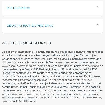
BEHEERDERS
GEOGRAFISCHE SPREIDING
WETTELIJKE MEDEDELINGEN
De document met essentiële informatie en het prospectus dienen voorafgaandelijk
aan elke inschrijving te worden overgemaakt aan de inschrijver. De inschrijver
wordt aanbevolen deze te lezen voor elke inschrijving. De nettoinventariswaarden
zijn beschikbaar op de website van de Beama www.beama.be, op onze website
www.dnca-investments.com, evenals bij onze bemiddelaar belast met de financiële
dienstverlening in België: BNP Paribas, bijkantoor Brussel, Loxumstraat 25, 1000
Brussel. De contractuele informatie met betrekking tot het Compartiment
opgenomen in deze publicatie is terug te vinden in het prospectus. De document
met essentiële informatie beschikbaar in het Nederlands en het Frans, het
prospectus, het halfjaarlijks en jaarlijks beheerverslag, evenals de statuten van het
compartiment in het Engels, zijn op eenvoudig verzoek kosteloos verkrijgbaar bij
de beheermaatschappij (tel.: +352 27 62 13 07), kunnen geraadpleegd worden op de
website www. dnca-investments.com en zijn beschikbaar bij onze bemiddelaar
belast met de fi nanciële dienstverlening in België: BNP Paribas, bijkantoor Brussel,
Loxumstraat 25, 1000 Brussel.