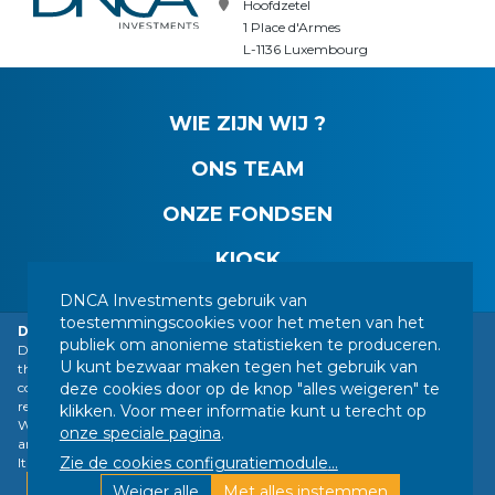
Hoofdzetel
1 Place d'Armes
L-1136 Luxembourg
WIE ZIJN WIJ ?
ONS TEAM
ONZE FONDSEN
KIOSK
DNCA Investments gebruik van
toestemmingscookies voor het meten van het
DNCA Finance impersonation
CONTACT
WETTELIJKE MEDEDELINGEN
publiek om anonieme statistieken te produceren.
DNCA Finance, an affiliate of Natixis Investment Managers, is drawing
U kunt bezwaar maken tegen het gebruik van
the public's attention to the impersonation of DNCA Finance by a
JURIDISCHE INFORMATIE
UW PERSOONSGEGEVENS
deze cookies door op de knop "alles weigeren" te
company calling itself "Intro Trade". The company is fraudulently
SITEMAP
BEHEER VAN COOKIES
referring to DNCA Finance's name in exchanges with individuals on
klikken. Voor meer informatie kunt u terecht op
WhatsApp about a supposed "Bitcoin" transaction. DNCA Finance, nor
ONS VOLGEN :
onze speciale pagina
.
any of its branches DNCA Finance Luxembourg and DNCA Finance
Zie de cookies configuratiemodule
...
Italy, offer Bitcoin investments to its clients.
Ontworpen door DNCA Finance |
Find out more
Weiger alle
Met alles instemmen