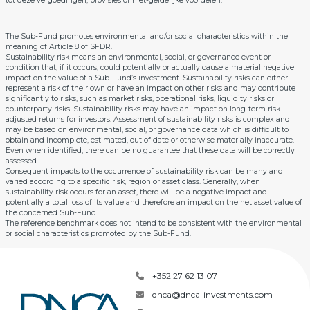
tot deze vergoedingen, provisies of niet-geldelijke voordelen.
The Sub-Fund promotes environmental and/or social characteristics within the
meaning of Article 8 of SFDR.
Sustainability risk means an environmental, social, or governance event or
condition that, if it occurs, could potentially or actually cause a material negative
impact on the value of a Sub-Fund’s investment. Sustainability risks can either
represent a risk of their own or have an impact on other risks and may contribute
significantly to risks, such as market risks, operational risks, liquidity risks or
counterparty risks. Sustainability risks may have an impact on long-term risk
adjusted returns for investors. Assessment of sustainability risks is complex and
may be based on environmental, social, or governance data which is difficult to
obtain and incomplete, estimated, out of date or otherwise materially inaccurate.
Even when identified, there can be no guarantee that these data will be correctly
assessed.
Consequent impacts to the occurrence of sustainability risk can be many and
varied according to a specific risk, region or asset class. Generally, when
sustainability risk occurs for an asset, there will be a negative impact and
potentially a total loss of its value and therefore an impact on the net asset value of
the concerned Sub-Fund.
The reference benchmark does not intend to be consistent with the environmental
or social characteristics promoted by the Sub-Fund.
+352 27 62 13 07
dnca@dnca-investments.com