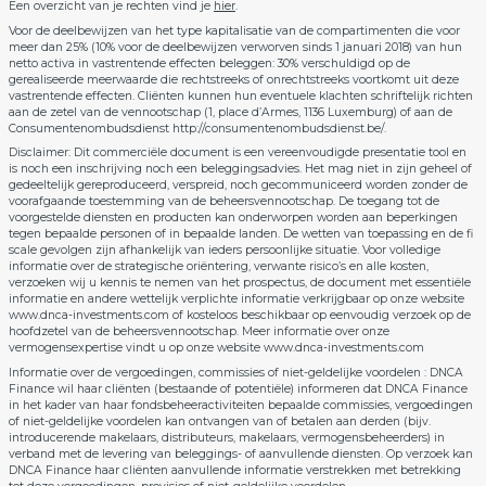
Een overzicht van je rechten vind je
hier
.
Voor de deelbewijzen van het type kapitalisatie van de compartimenten die voor
meer dan 25% (10% voor de deelbewijzen verworven sinds 1 januari 2018) van hun
netto activa in vastrentende effecten beleggen: 30% verschuldigd op de
gerealiseerde meerwaarde die rechtstreeks of onrechtstreeks voortkomt uit deze
vastrentende effecten. Cliënten kunnen hun eventuele klachten schriftelijk richten
aan de zetel van de vennootschap (1, place d’Armes, 1136 Luxemburg) of aan de
Consumentenombudsdienst http://consumentenombudsdienst.be/.
Disclaimer: Dit commerciële document is een vereenvoudigde presentatie tool en
is noch een inschrijving noch een beleggingsadvies. Het mag niet in zijn geheel of
gedeeltelijk gereproduceerd, verspreid, noch gecommuniceerd worden zonder de
voorafgaande toestemming van de beheersvennootschap. De toegang tot de
voorgestelde diensten en producten kan onderworpen worden aan beperkingen
tegen bepaalde personen of in bepaalde landen. De wetten van toepassing en de fi
scale gevolgen zijn afhankelijk van ieders persoonlijke situatie. Voor volledige
informatie over de strategische oriëntering, verwante risico’s en alle kosten,
verzoeken wij u kennis te nemen van het prospectus, de document met essentiële
informatie en andere wettelijk verplichte informatie verkrijgbaar op onze website
www.dnca-investments.com of kosteloos beschikbaar op eenvoudig verzoek op de
hoofdzetel van de beheersvennootschap. Meer informatie over onze
vermogensexpertise vindt u op onze website www.dnca-investments.com
Informatie over de vergoedingen, commissies of niet-geldelijke voordelen : DNCA
Finance wil haar cliënten (bestaande of potentiële) informeren dat DNCA Finance
in het kader van haar fondsbeheeractiviteiten bepaalde commissies, vergoedingen
of niet-geldelijke voordelen kan ontvangen van of betalen aan derden (bijv.
introducerende makelaars, distributeurs, makelaars, vermogensbeheerders) in
verband met de levering van beleggings- of aanvullende diensten. Op verzoek kan
DNCA Finance haar cliënten aanvullende informatie verstrekken met betrekking