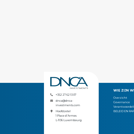
WIE ZIJN WI
+352 27 62 13 07
Overzicht
dnca@dnca-
Governance
investments.com
Verantwoordeli
BELEID EN RA
Hoofdzetel
1 Place d'Armes
L-1136 Luxembourg