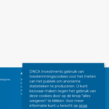
DNCA Investments gebruik van
KIOSK
toestemmingscookies voor het meten
bligaties
Beheer commentaren
van het publiek om anonieme
Expertises
statistieken te produceren. U kunt
Interview
bezwaar maken tegen het gebruik van
Persbericht
Publicaties
deze cookies door op de knop "alles
weigeren" te klikken. Voor meer
informatie kunt u terecht op
onze