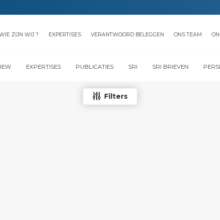
WIE ZIJN WIJ ?
EXPERTISES
VERANTWOORD BELEGGEN
ONS TEAM
ON
VIEW
EXPERTISES
PUBLICATIES
SRI
SRI BRIEVEN
PERS
Filters