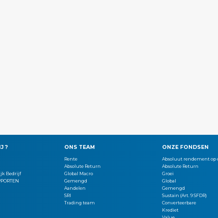
J ?
ONS TEAM
ONZE FONDSEN
Rente
Absoluut rendement op o
Absolute Return
Absolute Return
jk Bedrijf
Global Macro
Groei
PPORTEN
Gemengd
Global
Aandelen
Gemengd
SRI
Sustain (Art. 9 SFDR)
Trading team
Converteerbare
Krediet
Value