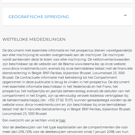
GEOGRAFISCHE SPREIDING
WETTELIJKE MEDEDELINGEN
De document met essentiële informatie en het prospectus dienen voorafgaandelijk
aan elke inschrijving te worden overgemaakt aan de inschrijver. De inschrijver
wordt aanbevolen deze te lezen voor elke inschrijving. De nettoinventariswaarden
zijn beschikbaar op de website van de Beama www.beama.be, op onze website
www.dnca-investments.com, evenals bij onze bemiddelaar belast met de financiële
dienstverlening in België: BNP Paribas, bijkantoor Brussel, Loxumstraat 25, 1000
Brussel. De contractuele informatie met betrekking tot het Compartiment
opgenomen in deze publicatie is terug te vinden in het prospectus. De document
met essentiële informatie beschikbaar in het Nederlands en het Frans, het
prospectus, het halfjaarlijks en jaarlijks beheerverslag, evenals de statuten van het
compartiment in het Engels, zijn op eenvoudig verzoek kosteloos verkrijgbaar bij
de beheermaatschappij (tel.: +352 27 62 13 07), kunnen geraadpleegd worden op de
website www. dnca-investments.com en zijn beschikbaar bij onze bemiddelaar
belast met de fi nanciële dienstverlening in België: BNP Paribas, bijkantoor Brussel,
Loxumstraat 25, 1000 Brussel.
Een overzicht van je rechten vind je
hier
.
Voor de deelbewijzen van het type kapitalisatie van de compartimenten die voor
meer dan 25% (10% voor de deelbewijzen verworven sinds 1 januari 2018) van hun