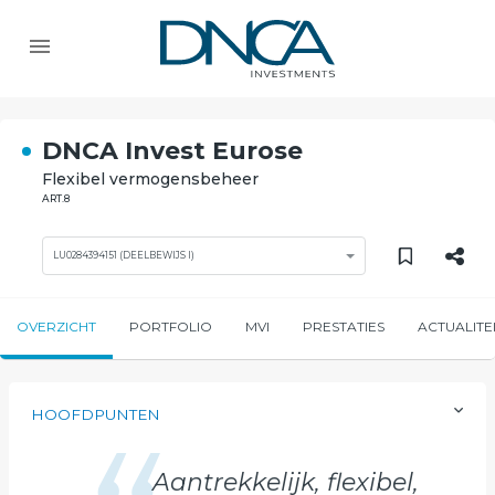
DNCA Invest Eurose
Flexibel vermogensbeheer
ART.8
LU0284394151 (DEELBEWIJS I)
OVERZICHT
PORTFOLIO
MVI
PRESTATIES
ACTUALITE
HOOFDPUNTEN
Aantrekkelijk, flexibel,