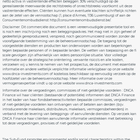
netto activa in vastrentende effecten beleggen: 30% verschuldigd op de
gerealiseerde meerwaarde die rechtstreeks of onrechtstreeks voortkomt uit deze
vastrentende effecten. Cliënten kunnen hun eventuele klachten schriftelijk richten
aan de zetel van de vennootschap (1, place d’Armes, 1136 Luxemburg) of aan de
Consumentenombudsdienst http://consumentenombudsdienst.be/.
Disclaimer: Dit commerciële document is een vereenvoudigde presentatie tool en
is noch een inschrijving noch een beleggingsadvies. Het mag niet in zijn geheel of
gedeeltelijk gereproduceerd, verspreid, noch gecommuniceerd worden zonder de
voorafgaande toestemming van de beheersvennootschap. De toegang tot de
voorgestelde diensten en producten kan onderworpen worden aan beperkingen
tegen bepaalde personen of in bepaalde landen. De wetten van toepassing en de fi
scale gevolgen zijn afhankelijk van ieders persoonlijke situatie. Voor volledige
informatie over de strategische oriëntering, verwante risico’s en alle kosten,
verzoeken wij u kennis te nemen van het prospectus, de document met essentiële
informatie en andere wettelijk verplichte informatie verkrijgbaar op onze website
www.dnca-investments.com of kosteloos beschikbaar op eenvoudig verzoek op de
hoofdzetel van de beheersvennootschap. Meer informatie over onze
vermogensexpertise vindt u op onze website www.dnca-investments.com
Informatie over de vergoedingen, commissies of niet-geldelijke voordelen : DNCA
Finance wil haar cliënten (bestaande of potentiële) informeren dat DNCA Finance
in het kader van haar fondsbeheeractiviteiten bepaalde commissies, vergoedingen
of niet-geldelijke voordelen kan ontvangen van of betalen aan derden (bijv.
introducerende makelaars, distributeurs, makelaars, vermogensbeheerders) in
verband met de levering van beleggings- of aanvullende diensten. Op verzoek kan
DNCA Finance haar cliënten aanvullende informatie verstrekken met betrekking
tot deze vergoedingen, provisies of niet-geldelijke voordelen.
The Sub-Fund promotes environmental and/or social characteristics within the