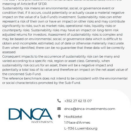
meaning of Article 8 of SFDR.
Sustainability risk means an environmental, social, or governance event or
condition that, if it occurs, could potentially or actually cause a material negative
impact on the value of a Sub-Fund’s investment. Sustainability risks can either
represent a risk of their own or have an impact on other risks and may contribute
significantly to risks, such as market risks, operational risks, liquidity risks or
counterparty risks. Sustainability risks may have an impact on long-term risk
adjusted returns for investors. Assessment of sustainability risks is complex and
may be based on environmental, social, or governance data which is difficult to
obtain and incomplete, estimated, out of date or otherwise materially inaccurate.
Even when identified, there can be no guarantee that these data will be correctly
assessed.
Consequent impacts to the occurrence of sustainability risk can be many and
varied according to a specific risk, region or asset class. Generally, when
sustainability risk occurs for an asset, there will be a negative impact and
potentially a total loss of its value and therefore an impact on the net asset value of
the concerned Sub-Fund.
The reference benchmark does not intend to be consistent with the environmental
or social characteristics promoted by the Sub-Fund.
+352 27 62 13 07
dnca@dnca-investments.com
Hoofdzetel
1 Place d'Armes
L-1136 Luxembourg