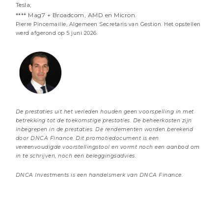
Tesla;
**** Mag7 + Broadcom, AMD en Micron.
Pierre Pincemaille, Algemeen Secretaris van Gestion. Het opstellen
werd afgerond op 5 juni 2026.
19 JUNI 2026
Energie: de dag nadien (het protocolakkoord)
2 minuten
Beheer commentaren
De prestaties uit het verleden houden geen voorspelling in met
betrekking tot de toekomstige prestaties. De beheerkosten zijn
inbegrepen in de prestaties. De rendementen worden berekend
Meer informatie
door DNCA Finance. Dit promotiedocument is een
vereenvoudigde voorstellingstool en vormt noch een aanbod om
in te schrijven, noch een beleggingsadvies.
DNCA Investments is een handelsmerk van DNCA Finance.
+352 27 62 13 07
dnca@dnca-investments.com
Hoofdzetel