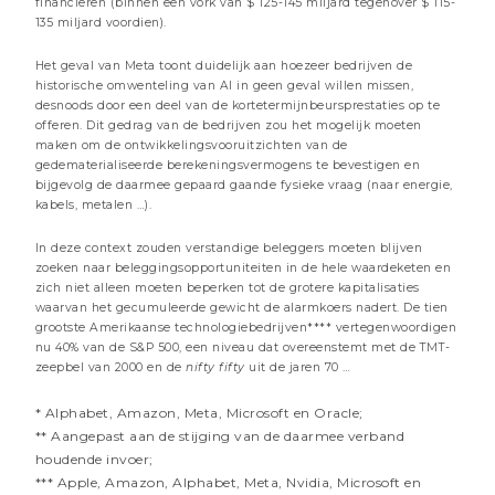
financieren (binnen een vork van $ 125-145 miljard tegenover $ 115-
135 miljard voordien).
Het geval van Meta toont duidelijk aan hoezeer bedrijven de
historische omwenteling van AI in geen geval willen missen,
desnoods door een deel van de kortetermijnbeursprestaties op te
offeren. Dit gedrag van de bedrijven zou het mogelijk moeten
maken om de ontwikkelingsvooruitzichten van de
gedematerialiseerde berekeningsvermogens te bevestigen en
bijgevolg de daarmee gepaard gaande fysieke vraag (naar energie,
kabels, metalen …).
26 JUNI 2026
AI: almaar hoger
In deze context zouden verstandige beleggers moeten blijven
zoeken naar beleggingsopportuniteiten in de hele waardeketen en
3 minuten
zich niet alleen moeten beperken tot de grotere kapitalisaties
waarvan het gecumuleerde gewicht de alarmkoers nadert. De tien
Beheer commentaren
grootste Amerikaanse technologiebedrijven**** vertegenwoordigen
nu 40% van de S&P 500, een niveau dat overeenstemt met de TMT-
zeepbel van 2000 en de
nifty fifty
uit de jaren 70 …
* Alphabet, Amazon, Meta, Microsoft en Oracle;
** Aangepast aan de stijging van de daarmee verband
houdende invoer;
*** Apple, Amazon, Alphabet, Meta, Nvidia, Microsoft en