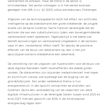
werknemers te ontslaan, maar de trend in de sector is
Beheer commentaren
onmiskenbaar: het aantal ontslagen is in het eerste kwartaal
gestegen met 40% (t.o.v. Q1 2025), aldus adviesbureau Challenger.
Afgezien van de technologiesector blijft het effect van artificiële
intelligentie op de arbeidsmarkt een grote onbekende: de jongste
studie van de bank Goldman Sachs hierover bevestigde dat de
sectoren die aan een substitutierisico lijden, een bovengemiddelde
werkloosheid lieten optekenen. Tegelijkertijd is het beeld wat
betreft aanwervingen en werkloosheid omgekeerd in de sectoren
waar AI een 'versterkend' effect heeft. Tel daarbij de positieve
effecten van de bouw van datacenters op, dan is het
job
apocalypse
-scenario allesbehalve een zekerheid.
De versnelling van de uitgaven van
hyperscalers
voor de bouw van
deze digitale fabrieken heeft neveneffecten die steeds groter
worden. De
datacenters
zijn bijzonder metaalintensief, met koper
10 JULI 2026
en aluminium voorop, wat bijdraagt aan de stijging van de
Bankensector: consolidatie & aanpassing
grondstofprijzen. Een ander welbekend thema is hun
energieverbruik. In dat opzicht verwachten de analisten van
3 minuten
Goldman Sachs een verdubbeling van de capaciteit van deze
digitale infrastructuren in de Verenigde Staten tussen eind 2025 en
Beheer commentaren
eind 2027, met een gewicht van 8,5% in de Amerikaanse
energievraag tegen dan!