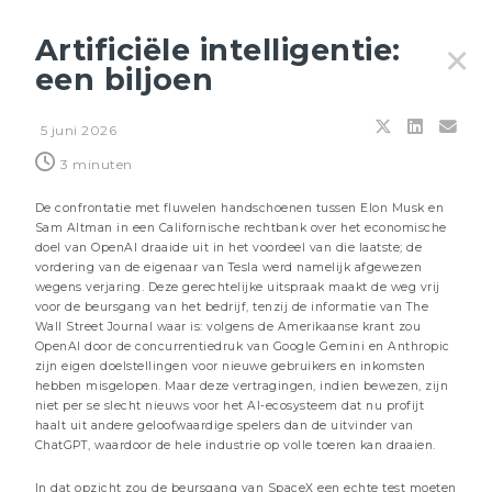
Artificiële intelligentie:
✕
een biljoen
5 juni 2026
Filters
3 minuten
De confrontatie met fluwelen handschoenen tussen Elon Musk en
Sam Altman in een Californische rechtbank over het economische
doel van OpenAI draaide uit in het voordeel van die laatste; de
vordering van de eigenaar van Tesla werd namelijk afgewezen
wegens verjaring. Deze gerechtelijke uitspraak maakt de weg vrij
voor de beursgang van het bedrijf, tenzij de informatie van The
Wall Street Journal waar is: volgens de Amerikaanse krant zou
OpenAI door de concurrentiedruk van Google Gemini en Anthropic
zijn eigen doelstellingen voor nieuwe gebruikers en inkomsten
hebben misgelopen. Maar deze vertragingen, indien bewezen, zijn
niet per se slecht nieuws voor het AI-ecosysteem dat nu profijt
haalt uit andere geloofwaardige spelers dan de uitvinder van
ChatGPT, waardoor de hele industrie op volle toeren kan draaien.
24 JULI 2026
Energie: de bewakers van de Straat
In dat opzicht zou de beursgang van SpaceX een echte test moeten