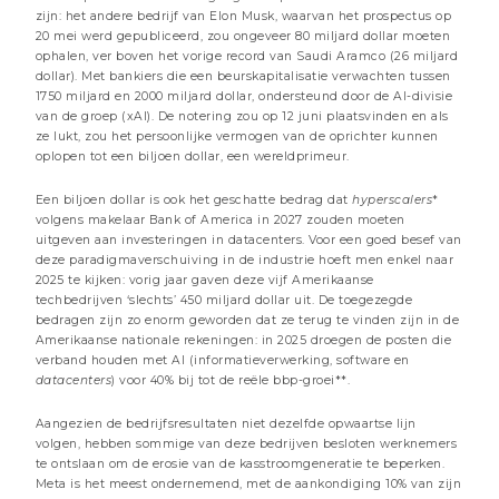
zijn: het andere bedrijf van Elon Musk, waarvan het prospectus op
3 minuten
20 mei werd gepubliceerd, zou ongeveer 80 miljard dollar moeten
ophalen, ver boven het vorige record van Saudi Aramco (26 miljard
Beheer commentaren
dollar). Met bankiers die een beurskapitalisatie verwachten tussen
1750 miljard en 2000 miljard dollar, ondersteund door de AI-divisie
van de groep (xAI). De notering zou op 12 juni plaatsvinden en als
ze lukt, zou het persoonlijke vermogen van de oprichter kunnen
oplopen tot een biljoen dollar, een wereldprimeur.
Een biljoen dollar is ook het geschatte bedrag dat
hyperscalers
*
volgens makelaar Bank of America in 2027 zouden moeten
uitgeven aan investeringen in datacenters. Voor een goed besef van
deze paradigmaverschuiving in de industrie hoeft men enkel naar
2025 te kijken: vorig jaar gaven deze vijf Amerikaanse
techbedrijven ‘slechts’ 450 miljard dollar uit. De toegezegde
bedragen zijn zo enorm geworden dat ze terug te vinden zijn in de
Amerikaanse nationale rekeningen: in 2025 droegen de posten die
verband houden met AI (informatieverwerking, software en
datacenters
) voor 40% bij tot de reële bbp-groei**.
17 JULI 2026
Aangezien de bedrijfsresultaten niet dezelfde opwaartse lijn
AI: Inferentie en interventie
volgen, hebben sommige van deze bedrijven besloten werknemers
3 minuten
te ontslaan om de erosie van de kasstroomgeneratie te beperken.
Meta is het meest ondernemend, met de aankondiging 10% van zijn