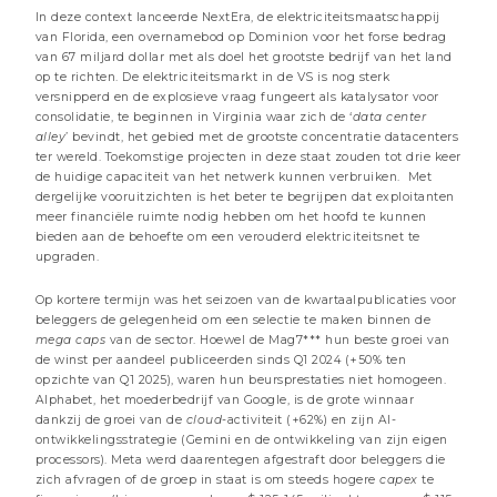
In deze context lanceerde NextEra, de elektriciteitsmaatschappij
van Florida, een overnamebod op Dominion voor het forse bedrag
van 67 miljard dollar met als doel het grootste bedrijf van het land
op te richten. De elektriciteitsmarkt in de VS is nog sterk
versnipperd en de explosieve vraag fungeert als katalysator voor
consolidatie, te beginnen in Virginia waar zich de ‘
data center
alley
’ bevindt, het gebied met de grootste concentratie datacenters
ter wereld. Toekomstige projecten in deze staat zouden tot drie keer
de huidige capaciteit van het netwerk kunnen verbruiken. Met
dergelijke vooruitzichten is het beter te begrijpen dat exploitanten
meer financiële ruimte nodig hebben om het hoofd te kunnen
bieden aan de behoefte om een verouderd elektriciteitsnet te
upgraden.
3 JULI 2026
Centrale banken: when doves cry
Op kortere termijn was het seizoen van de kwartaalpublicaties voor
beleggers de gelegenheid om een selectie te maken binnen de
2 minuten
mega caps
van de sector. Hoewel de Mag7*** hun beste groei van
de winst per aandeel publiceerden sinds Q1 2024 (+50% ten
Beheer commentaren
opzichte van Q1 2025), waren hun beursprestaties niet homogeen.
Alphabet, het moederbedrijf van Google, is de grote winnaar
dankzij de groei van de
cloud
-activiteit (+62%) en zijn AI-
ontwikkelingsstrategie (Gemini en de ontwikkeling van zijn eigen
processors). Meta werd daarentegen afgestraft door beleggers die
zich afvragen of de groep in staat is om steeds hogere
capex
te