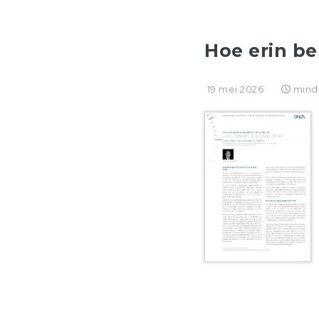
Hoe erin be
19 mei 2026
mind
NEWSROOM
BEHEERSBRIEVEN
INTER
24 JULI 2026
Energie: de bewakers van de Straat