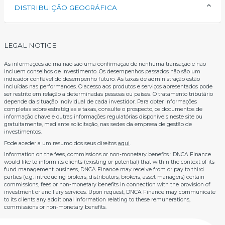
DISTRIBUIÇÃO GEOGRÁFICA
LEGAL NOTICE
As informações acima não são uma confirmação de nenhuma transação e não
incluem conselhos de investimento. Os desempenhos passados ​​não são um
indicador confiável do desempenho futuro. As taxas de administração estão
incluídas nas performances. O acesso aos produtos e serviços apresentados pode
ser restrito em relação a determinadas pessoas ou países. O tratamento tributário
depende da situação individual de cada investidor. Para obter informações
completas sobre estratégias e taxas, consulte o prospecto, os documentos de
informação chave e outras informações regulatórias disponíveis neste site ou
gratuitamente, mediante solicitação, nas sedes da empresa de gestão de
investimentos.
Pode aceder a um resumo dos seus direitos
aqui
.
Information on the fees, commissions or non-monetary benefits : DNCA Finance
would like to inform its clients (existing or potential) that within the context of its
fund management business, DNCA Finance may receive from or pay to third
parties (e.g. introducing brokers, distributors, brokers, asset managers) certain
commissions, fees or non-monetary benefits in connection with the provision of
investment or ancillary services. Upon request, DNCA Finance may communicate
to its clients any additional information relating to these remunerations,
commissions or non-monetary benefits.