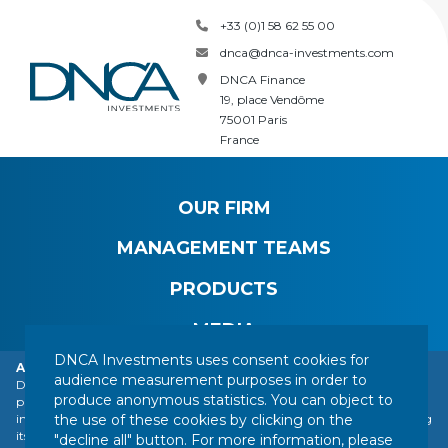
+33 (0)1 58 62 55 00
dnca@dnca-investments.com
DNCA Finance
19, place Vendôme
75001 Paris
France
OUR FIRM
MANAGEMENT TEAMS
PRODUCTS
MEDIA
DNCA Investments uses consent cookies for
Alert: DNCA Finance identity theft.
audience measurement purposes in order to
DNCA Finance, an affiliate of Natixis Investment Managers, draws the
produce anonymous statistics. You can object to
public's attention to the impersonation of DNCA Finance by various
CONTACT
LEGAL NOTICE
REGULATORY INFORMATION
the use of these cookies by clicking on the
individuals or companies based abroad, including a company presenting
YOUR PERSONAL DATA
SITEMAP
MANAGING COOKIES
itself as a financial services company called "Influx Finance". These
"decline all" button. For more information, please