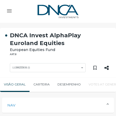
DNCA Invest AlphaPlay
Euroland Equities
European Equities Fund
ART.8
LU2882333656 (I)
VISÃO GERAL
CARTEIRA
DESEMPENHO
VOTES AT GENER
NAV